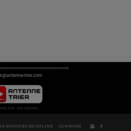
on@antenne-trier.com
nne Trier - Das Cityradio
GEWINNSPIELRICHTLINIE
GEWINNER