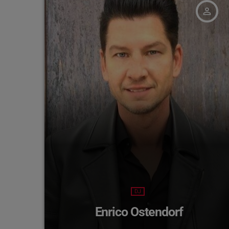
person_outline
DJ
Enrico Ostendorf