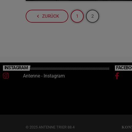
navigate_before
ZURÜCK
1
2
INSTAGRAM
FACEBO
Antenne - Instagram
© 2025 ANTENNE TRIER 88.4
KON