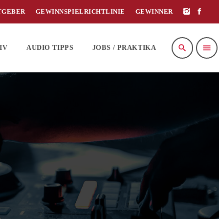
TGEBER
GEWINNSPIELRICHTLINIE
GEWINNER
search
menu
IV
AUDIO TIPPS
JOBS / PRAKTIKA