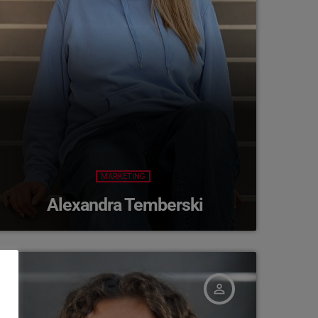
MARKETING
Alexandra Temberski
person_outline