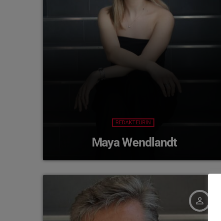
REDAKTEURIN
Maya Wendlandt
person_outline