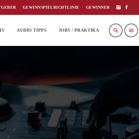
TGEBER
GEWINNSPIELRICHTLINIE
GEWINNER
search
menu
IV
AUDIO TIPPS
JOBS / PRAKTIKA