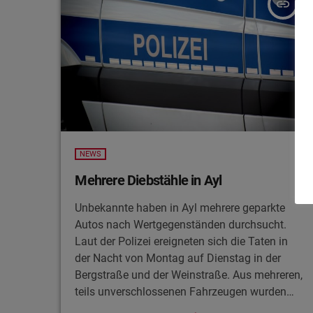
insert_link
inzwischen in Untersuchungshaft.
NEWS
Mehrere Diebstähle in Ayl
Unbekannte haben in Ayl mehrere geparkte
Autos nach Wertgegenständen durchsucht.
Laut der Polizei ereigneten sich die Taten in
der Nacht von Montag auf Dienstag in der
Bergstraße und der Weinstraße. Aus mehreren,
teils unverschlossenen Fahrzeugen wurden
Taschen mit Wertgegenständen und