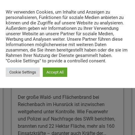
insert_link
Die Arbeiten an den Moselbrücken sollen sich
nach derzeitiger Planung bis mindestens 2035
Wir verwenden Cookies, um Inhalte und Anzeigen zu
personalisieren, Funktionen für soziale Medien anbieten zu
erstrecken.
können und die Zugriffe auf unsere Website zu analysieren.
Außerdem geben wir Informationen zu Ihrer Verwendung
unserer Website an unsere Partner für soziale Medien,
Werbung und Analysen weiter. Unsere Partner führen diese
Informationen möglicherweise mit weiteren Daten
zusammen, die Sie ihnen bereitgestellt haben oder die sie im
Rahmen Ihrer Nutzung der Dienste gesammelt haben.
"Cookie Settings" to provide a controlled consent.
NEWS
Cookie Settings
Accept All
Trierer Feuerwehr unterstützt bei
Waldbrand
Der große Wald- und Flächenbrand bei
Reichenbach im Hunsrück ist inzwischen
weitgehend unter Kontrolle. Wie Feuerwehr
und Polizei auf Nachfrage des SWR berichten,
brannten rund 22 Hektar Fläche, mehr als 160
Einsatzkräfte – darunter auch Kräfte der