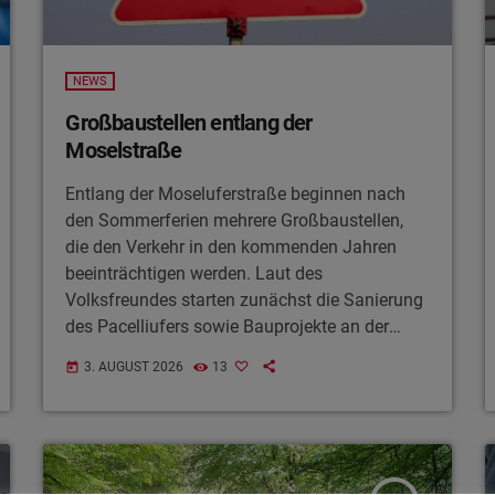
NEWS
Großbaustellen entlang der
Moselstraße
Entlang der Moseluferstraße beginnen nach
den Sommerferien mehrere Großbaustellen,
die den Verkehr in den kommenden Jahren
beeinträchtigen werden. Laut des
Volksfreundes starten zunächst die Sanierung
des Pacelliufers sowie Bauprojekte an der
Zurmaiener Straße, später folgen die
3. AUGUST 2026
13
today
Erneuerung der Fahrbahn und die Sanierung
aller drei Moselbrücken. Autofahrer müssen
deshalb immer wieder mit Sperrungen,
Fahrbahnverengungen und Staus auf einer der
wichtigsten Verkehrsachsen Triers rechnen.