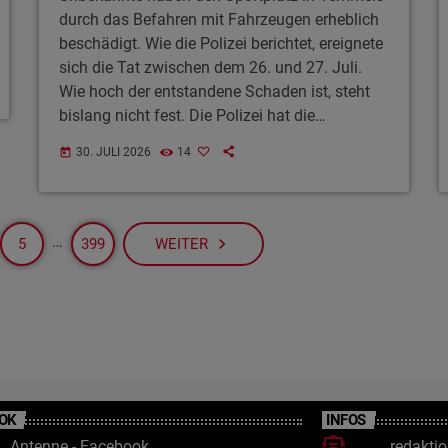
durch das Befahren mit Fahrzeugen erheblich
beschädigt. Wie die Polizei berichtet, ereignete
sich die Tat zwischen dem 26. und 27. Juli.
Wie hoch der entstandene Schaden ist, steht
bislang nicht fest. Die Polizei hat die
Ermittlungen aufgenommen. Zeugen werden
30. JULI 2026
14
today
gebeten sich zu melden.
…
navigate_next
5
399
WEITER
OK
INFOS
Antenne - Facebook
redakti