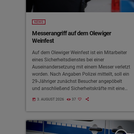
NEWS
Messerangriff auf dem Olewiger
Weinfest
Auf dem Olewiger Weinfest ist ein Mitarbeiter
eines Sicherheitsdienstes bei einer
Auseinandersetzung mit einem Messer verletzt
worden. Nach Angaben Polizei mitteilt, soll ein
29-Jähriger zunächst Besucher angepöbelt
und anschließend Sicherheitskräfte mit einem
Messer bedroht sowie Stichbewegungen
3. AUGUST 2026
37
today
ausgeführt haben. Ein 29-jähriger
Sicherheitsmitarbeiter erlitt dabei eine Schnitt-
beziehungsweise Stichverletzung am
Unterarm. Der Tatverdächtige wurde noch vor
Ort festgenommen und befindet sich