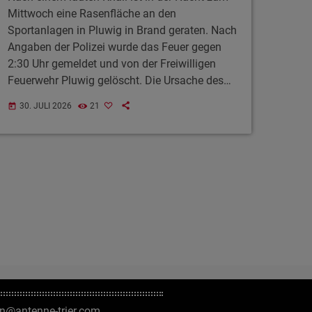
Mittwoch eine Rasenfläche an den
Sportanlagen in Pluwig in Brand geraten. Nach
Angaben der Polizei wurde das Feuer gegen
2:30 Uhr gemeldet und von der Freiwilligen
Feuerwehr Pluwig gelöscht. Die Ursache des
Brandes ist bislang unklar. Die Polizei bittet
30. JULI 2026
21
today
Zeugen mit Hinweisen um Mithilfe bei den
Ermittlungen. Wegen der anhaltenden
Trockenheit ruft die Polizei außerdem zu
besonderer Vorsicht im Umgang mit offenem
Feuer auf.
on@antenne-trier.com