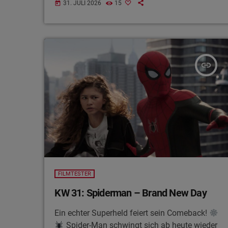
31. JULI 2026
15
today
Dokumenten gestohlen, in zwei weiteren Fällen
blieb es beim Versuch. Die Polizei Saarburg
bittet Zeugen und mögliche weitere
Geschädigte, sich zu melden. Außerdem rät
die Polizei, Fahrzeuge stets abzuschließen und
insert_link
keine Wertsachen im Auto zurückzulassen.
FILMTESTER
KW 31: Spiderman – Brand New Day
Ein echter Superheld feiert sein Comeback!
Spider-Man schwingt sich ab heute wieder