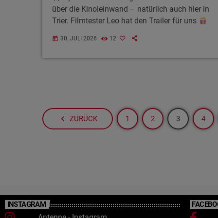
über die Kinoleinwand – natürlich auch hier in
Trier. Filmtester Leo hat den Trailer für uns
30. JULI 2026
12
today
navigate_before
ZURÜCK
1
2
3
4
INSTAGRAM
FACEBO
Antenne - Instagram