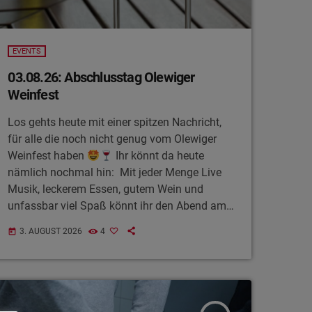
EVENTS
03.08.26: Abschlusstag Olewiger
Weinfest
Los gehts heute mit einer spitzen Nachricht,
für alle die noch nicht genug vom Olewiger
Weinfest haben
Ihr könnt da heute
nämlich nochmal hin: Mit jeder Menge Live
Musik, leckerem Essen, gutem Wein und
unfassbar viel Spaß könnt ihr den Abend am
letzten Festtag für dieses Jahr ausklingen
3. AUGUST 2026
4
today
lassen. Genaue Infos zu den verschiedenen
Live Acts und dem Zeitplan findet ihr unter
www.olewig-weinfest.de