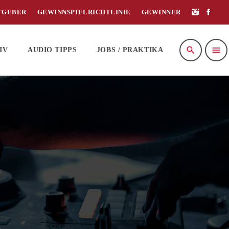
TGEBER
GEWINNSPIELRICHTLINIE
GEWINNER
search
menu
IV
AUDIO TIPPS
JOBS / PRAKTIKA