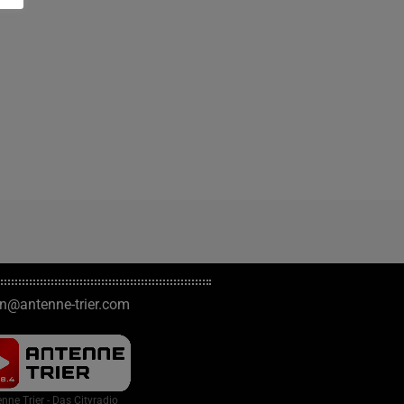
on@antenne-trier.com
nne Trier - Das Cityradio