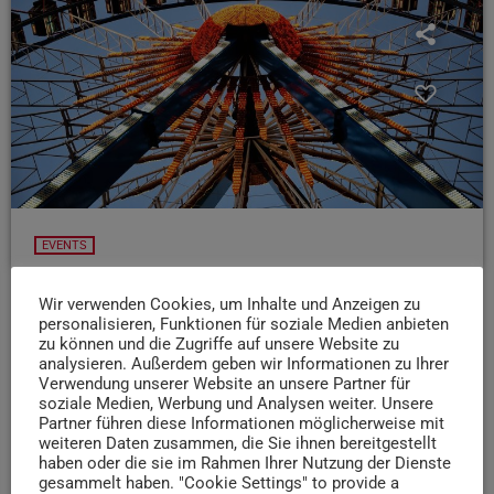
EVENTS
06.07.26: Zewener Erdbeerkirmes
Wir verwenden Cookies, um Inhalte und Anzeigen zu
Heute ist der letzte Tag der Zewener Erdbeerkirmes und
personalisieren, Funktionen für soziale Medien anbieten
da erwartet euch auch weider ein Highlight: Ab 20 Uhr
zu können und die Zugriffe auf unsere Website zu
analysieren. Außerdem geben wir Informationen zu Ihrer
spielt die Live Band "24th Frame" und auch für alle
Verwendung unserer Website an unsere Partner für
Hungrigen ist mit verschiedenen Essensständen gesorgt.
soziale Medien, Werbung und Analysen weiter. Unsere
Ja und keine Panik liebe Trierer, die Erdbeeren könnt ihr
Partner führen diese Informationen möglicherweise mit
weiteren Daten zusammen, die Sie ihnen bereitgestellt
natürlich auch probieren, dafür gibt es die traditionelle
haben oder die sie im Rahmen Ihrer Nutzung der Dienste
Erdbeerbowle
gesammelt haben. "Cookie Settings" to provide a