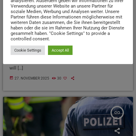
analysieren. Außerdem geben wir Informationen zu Ihrer
das Landgericht Trier den verantwortlichen US-Soldaten
Verwendung unserer Website an unsere Partner für
soziale Medien, Werbung und Analysen weiter. Unsere
zu drei Jahren und vier Monaten Haft verurteilt, berichtet
Partner führen diese Informationen möglicherweise mit
der SWR. Das Gericht sah ihn der fahrlässigen Tötung,
weiteren Daten zusammen, die Sie ihnen bereitgestellt
fahrlässigen Körperverletzung und vorsätzlichen
haben oder die sie im Rahmen Ihrer Nutzung der Dienste
Gefährdung des Straßenverkehrs schuldig. Der 24-Jährige
gesammelt haben. "Cookie Settings" to provide a
controlled consent.
war Anfang Mai betrunken in falscher Richtung auf die
A60 gefahren und frontal mit einem Auto kollidiert, in
Cookie Settings
Accept All
dem drei junge Frauen saßen – eine von ihnen starb. Das
Urteil ist noch nicht rechtskräftig, denn die Verteidigung
will […]
today
27. NOVEMBER 2025
30
insert_link