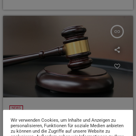
insert_link
NEWS
Tödlicher Unfall auf der A60 – US-Soldat
Wir verwenden Cookies, um Inhalte und Anzeigen zu
verurteilt
personalisieren, Funktionen für soziale Medien anbieten
zu können und die Zugriffe auf unsere Website zu
Nach einem tödlichen Falschfahrer-Crash in der Eifel hat