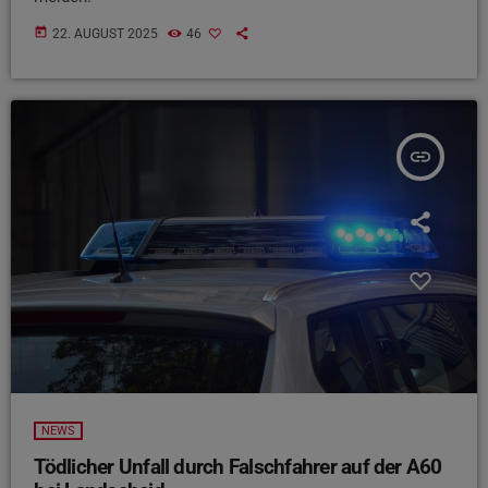
today
22. AUGUST 2025
46
insert_link
NEWS
Tödlicher Unfall durch Falschfahrer auf der A60