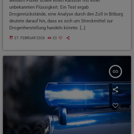
weißem Pulver sowie einen Kanister mit einer
unbekannten Flüssigkeit. Ein Test ergab
Drogenrückstände, eine Analyse durch den Zoll in Bitburg
deutete darauf hin, dass es sich um Streckmittel zur
Drogenherstellung handeln könnte. […]
today
27. FEBRUAR 2026
23
insert_link