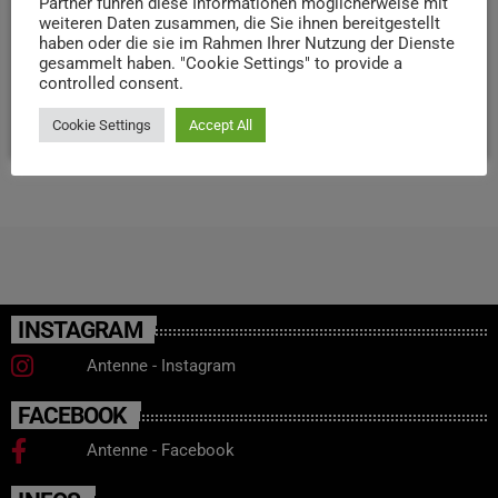
geplanten 40. Auflage sei eine verantwortungsvolle
Partner führen diese Informationen möglicherweise mit
weiteren Daten zusammen, die Sie ihnen bereitgestellt
Durchführung unter den prognostizierten Temperaturen
haben oder die sie im Rahmen Ihrer Nutzung der Dienste
nicht möglich. Wie es nach der Absage weitergeht, soll zu
gesammelt haben. "Cookie Settings" to provide a
einem späteren Zeitpunkt entschieden werden.
controlled consent.
today
26. JUNI 2026
10
Cookie Settings
Accept All
INSTAGRAM
Antenne - Instagram
FACEBOOK
Antenne - Facebook