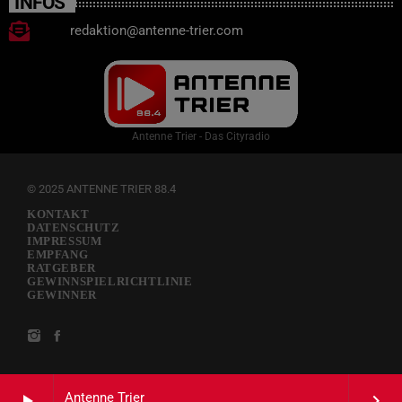
INFOS
redaktion@antenne-trier.com
Antenne Trier - Das Cityradio
© 2025 ANTENNE TRIER 88.4
KONTAKT
DATENSCHUTZ
IMPRESSUM
EMPFANG
RATGEBER
GEWINNSPIELRICHTLINIE
GEWINNER
Antenne Trier
play_arrow
keyboard_arrow_right