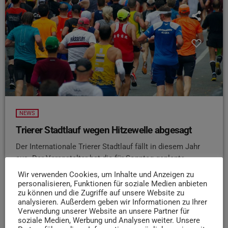
NEWS
Trierer Stadtlauf wegen Hitzewelle abgesagt
Der Internationale Trierer Stadtlauf fällt in diesem Jahr
aus. Der Veranstalter hat die für Sonntag geplante
Jubiläumsveranstaltung wegen der anhaltenden
Wir verwenden Cookies, um Inhalte und Anzeigen zu
Hitzewelle gemeinsam mit den zuständigen Behörden
personalisieren, Funktionen für soziale Medien anbieten
zu können und die Zugriffe auf unsere Website zu
abgesagt. Nach Angaben des Vereins steht die Sicherheit
analysieren. Außerdem geben wir Informationen zu Ihrer
von Läufern, Helfern, Einsatzkräften und Zuschauern an
Verwendung unserer Website an unsere Partner für
erster Stelle. Trotz monatelanger Vorbereitung und der
soziale Medien, Werbung und Analysen weiter. Unsere