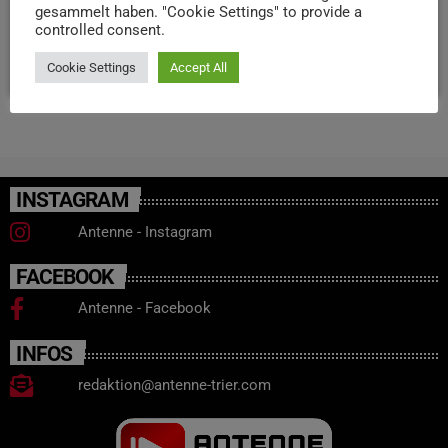
gesammelt haben. "Cookie Settings" to provide a
kaufen.
controlled consent.
today
7. JULI 2026
16
Cookie Settings
Accept All
INSTAGRAM
Antenne - Instagram
FACEBOOK
Antenne - Facebook
INFOS
redaktion@antenne-trier.com