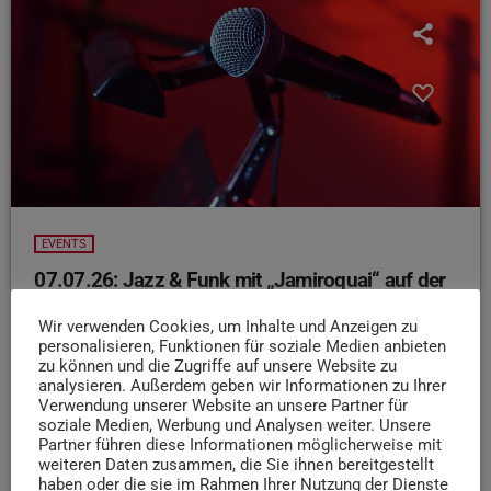
EVENTS
07.07.26: Jazz & Funk mit „Jamiroquai“ auf der
Lux EXPO
Wir verwenden Cookies, um Inhalte und Anzeigen zu
Acid- Jazz und Funk ist genau euer Musikgeschmack?
personalisieren, Funktionen für soziale Medien anbieten
Wenn ja, dann ist die britische Band "Jamiroquai"
zu können und die Zugriffe auf unsere Website zu
analysieren. Außerdem geben wir Informationen zu Ihrer
genau richtig für euch. In ihren Lyrics thematisieren sie
Verwendung unserer Website an unsere Partner für
stark das Thema Gerechtigkeit und haben schon weltweit
soziale Medien, Werbung und Analysen weiter. Unsere
Millionen Fans beeindruckt. Die Jungs könnt ihr heute
Partner führen diese Informationen möglicherweise mit
weiteren Daten zusammen, die Sie ihnen bereitgestellt
Abend ab 17:30 auf der LuxExpo Open Air Bühne in
haben oder die sie im Rahmen Ihrer Nutzung der Dienste
Luxemburg sehen. Tickets könnt ihr bei Ticketmatic