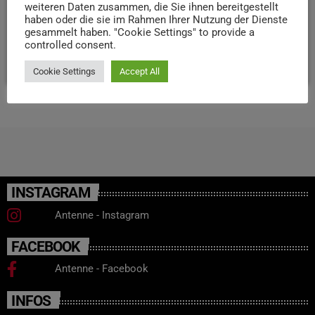
bestehen Einschränkungen und teilweise Verbote für
weiteren Daten zusammen, die Sie ihnen bereitgestellt
Veranstaltungen, die nicht dem religiösen Charakter
haben oder die sie im Rahmen Ihrer Nutzung der Dienste
gesammelt haben. "Cookie Settings" to provide a
dieser Feiertage entsprechen.
controlled consent.
today
20. OKTOBER 2023
52
Cookie Settings
Accept All
INSTAGRAM
Antenne - Instagram
FACEBOOK
Antenne - Facebook
INFOS