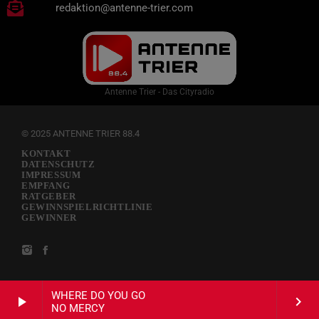
redaktion@antenne-trier.com
Antenne Trier - Das Cityradio
© 2025 ANTENNE TRIER 88.4
KONTAKT
DATENSCHUTZ
IMPRESSUM
EMPFANG
RATGEBER
GEWINNSPIELRICHTLINIE
GEWINNER
WHERE DO YOU GO
play_arrow
keyboard_arrow_right
NO MERCY