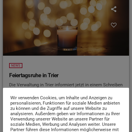
NEWS
Feiertagsruhe in Trier
Die Verwaltung in Trier informiert jetzt in einem Schreiben
über die Feiertagsruhe. Für die stillen Feiertage
Wir verwenden Cookies, um Inhalte und Anzeigen zu
Allerheiligen, Volkstrauertag, Totensonntag, Heiligabend
personalisieren, Funktionen für soziale Medien anbieten
sowie den ersten und zweiten Weihnachtstag bittet das
zu können und die Zugriffe auf unsere Website zu
Ordnungsamt um die Respektierung der Feiertagsruhe.
analysieren. Außerdem geben wir Informationen zu Ihrer
Bis 11 Uhr soll wie an Sonntagen alles unterlassen
Verwendung unserer Website an unsere Partner für
soziale Medien, Werbung und Analysen weiter. Unsere
werden, was die Gottesdienste stören kann. Außerdem
Partner führen diese Informationen möglicherweise mit