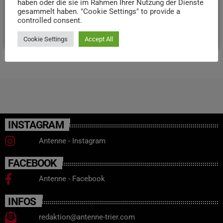
passenden Flair. Viel Spaß schon mal beim Gruseln und
haben oder die sie im Rahmen Ihrer Nutzung der Dienste
gesammelt haben. "Cookie Settings" to provide a
Feiern!
controlled consent.
today
31. OKTOBER 2025
31
Cookie Settings
Accept All
INSTAGRAM
Antenne - Instagram
FACEBOOK
Antenne - Facebook
INFOS
redaktion@antenne-trier.com