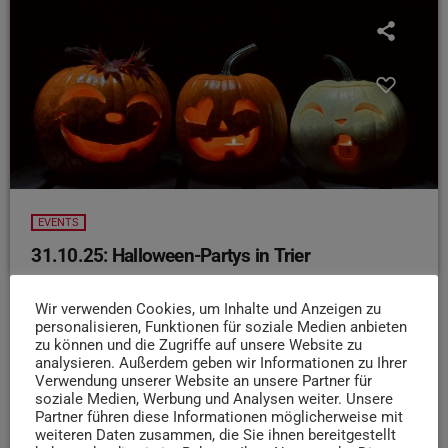
EVENTS
31.10.25: Halloween-Partys in Trier
Happy Halloweeeeeen liebe Trierer!
Wenn ihr
Wir verwenden Cookies, um Inhalte und Anzeigen zu
noch auf der Suche nach der passenden Party zum Fest
personalisieren, Funktionen für soziale Medien anbieten
seid, dann kommt doch heute ab 21 Uhr in die alte
zu können und die Zugriffe auf unsere Website zu
Färberei! Da steht DJ Carnage am Pult sorgt für die
analysieren. Außerdem geben wir Informationen zu Ihrer
richtige Stimmung! Die Location findet ihr im Speyer 11.
Verwendung unserer Website an unsere Partner für
soziale Medien, Werbung und Analysen weiter. Unsere
Und wenn ihr Halloween mal auf mexikanische Art feiern
Partner führen diese Informationen möglicherweise mit
wollt – dann bietet euch das Coyote Café ab 18 Uhr den
weiteren Daten zusammen, die Sie ihnen bereitgestellt