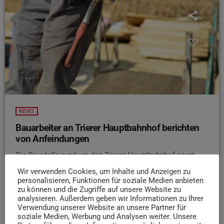
NEWS
Bauarbeiter an Trierer Hauptbahnhof berichten
von Anfeindungen
Die Baustelle rund um den Trierer Hauptbahnhof sorgt
weiter für Ärger bei Verkehrsteilnehmern. Wie der
Wir verwenden Cookies, um Inhalte und Anzeigen zu
Volksfreund berichtet, werden Bauarbeiter dort
personalisieren, Funktionen für soziale Medien anbieten
zunehmend beschimpft und angefeindet. Grund sind unter
zu können und die Zugriffe auf unsere Website zu
analysieren. Außerdem geben wir Informationen zu Ihrer
anderem Sperrungen und Staus durch die laufenden
Verwendung unserer Website an unsere Partner für
Arbeiten an Wasser-, Gas- und Kanalleitungen. Die
soziale Medien, Werbung und Analysen weiter. Unsere
Verantwortlichen betonen allerdings, dass die Baustelle