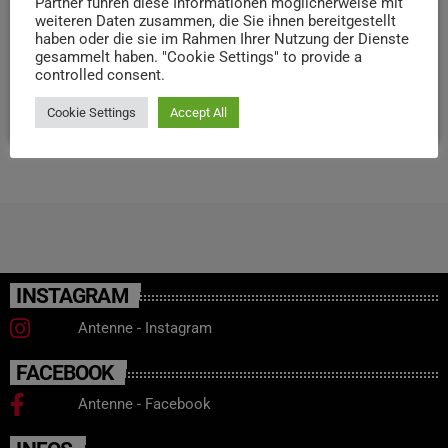
Partner führen diese Informationen möglicherweise mit
weiteren Daten zusammen, die Sie ihnen bereitgestellt
bewusst abschnittsweise organisiert werde, damit
haben oder die sie im Rahmen Ihrer Nutzung der Dienste
Anwohner sowie Bus- und Taxiverkehr weiter passieren
gesammelt haben. "Cookie Settings" to provide a
können
controlled consent.
today
22. MAI 2026
45
Cookie Settings
Accept All
INSTAGRAM
Antenne - Instagram
FACEBOOK
Antenne - Facebook