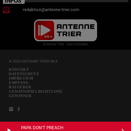
INFOS
redaktion@antenne-trier.com
Antenne Trier - Das Cityradio
© 2025 ANTENNE TRIER 88.4
KONTAKT
DATENSCHUTZ
IMPRESSUM
EMPFANG
RATGEBER
GEWINNSPIELRICHTLINIE
GEWINNER
PAPA DON'T PREACH
play_arrow
keyboard_arrow_right