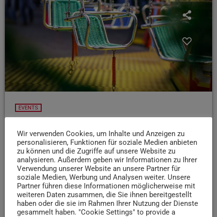
EVENTS
28.08.25: Abschluss der Eurener Kirmes
Wir verwenden Cookies, um Inhalte und Anzeigen zu
Heute feiert die Eurener Kirmes ihren krönenden
personalisieren, Funktionen für soziale Medien anbieten
Abschluss: Zur Nachkirmes verwandelt sich das
zu können und die Zugriffe auf unsere Website zu
analysieren. Außerdem geben wir Informationen zu Ihrer
Festgelände in eine lebhafte Partymeile
Verwendung unserer Website an unsere Partner für
Essensstände und Schaustellerbuden öffnen ab 17 Uhr
soziale Medien, Werbung und Analysen weiter. Unsere
und ab 20 Uhr sorgt die Coverband Anke P. für gute
Partner führen diese Informationen möglicherweise mit
weiteren Daten zusammen, die Sie ihnen bereitgestellt
Stimmung. Kommt vorbei und gönnt euch noch ein
haben oder die sie im Rahmen Ihrer Nutzung der Dienste
letztes Mal das Eurener Kirmesfeeling.
gesammelt haben. "Cookie Settings" to provide a