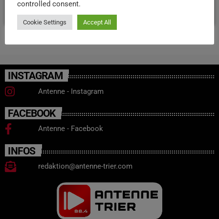
controlled consent.
today
28. AUGUST 2025
23
Cookie Settings
Accept All
INSTAGRAM
Antenne - Instagram
FACEBOOK
Antenne - Facebook
INFOS
redaktion@antenne-trier.com