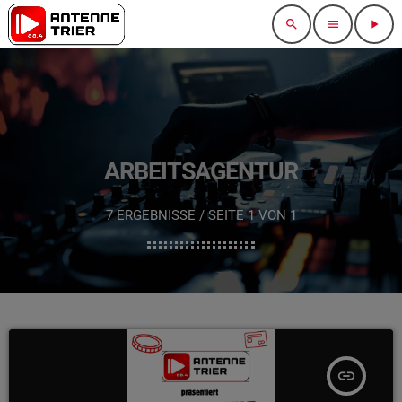
search
menu
play_arrow
ARBEITSAGENTUR
7 ERGEBNISSE / SEITE 1 VON 1
insert_link