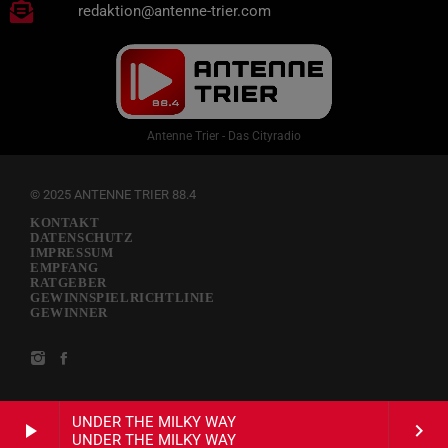
redaktion@antenne-trier.com
Antenne Trier - Das Cityradio
© 2025 ANTENNE TRIER 88.4
KONTAKT
DATENSCHUTZ
IMPRESSUM
EMPFANG
RATGEBER
GEWINNSPIELRICHTLINIE
GEWINNER
UNDER THE MILKY WAY
play_arrow
keyboard_arrow_right
UNDER THE MILKY WAY