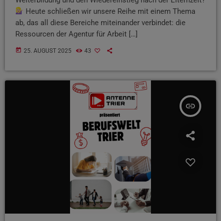
Heute schließen wir unsere Reihe mit einem Thema
ab, das all diese Bereiche miteinander verbindet: die
Ressourcen der Agentur für Arbeit […]
today
25. AUGUST 2025
43
insert_link