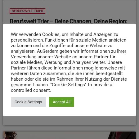
BERUFSWELT TRIER
Berufswelt Trier – Deine Chancen, Deine Region:
Folge 1
Wir verwenden Cookies, um Inhalte und Anzeigen zu
Berufswelt Trier – Deine Chancen, Deine Region: Folge 1
personalisieren, Funktionen für soziale Medien anbieten
Die Schule ist fast vorbei – und die Frage „Was kommt
zu können und die Zugriffe auf unsere Website zu
analysieren. Außerdem geben wir Informationen zu Ihrer
jetzt?“ beschäftigt viele junge Menschen. Ausbildung,
Verwendung unserer Website an unsere Partner für
Studium, FSJ oder erstmal was ganz anderes?
In der
soziale Medien, Werbung und Analysen weiter. Unsere
ersten Folge unserer Sommerserie nimmt Franzi euch mit
Partner führen diese Informationen möglicherweise mit
weiteren Daten zusammen, die Sie ihnen bereitgestellt
auf die Suche nach Antworten. Zusammen mit
haben oder die sie im Rahmen Ihrer Nutzung der Dienste
Expert:innen der Agentur für Arbeit Trier und jungen
gesammelt haben. "Cookie Settings" to provide a
Leuten, die gerade mitten in der Entscheidung stecken,
controlled consent.
erfahrt ihr, welche Möglichkeiten unsere Region bietet
und wie ihr euren Weg finden […]
Cookie Settings
Accept All
today
28. JULI 2025
107
3