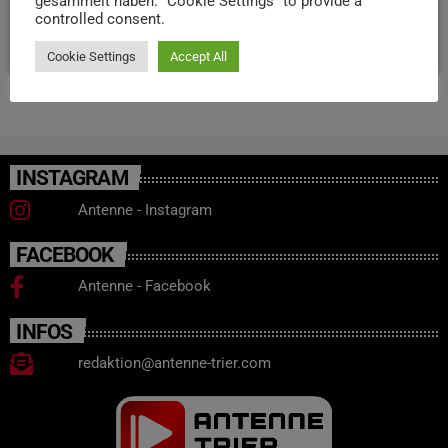
Bitburg zu wenden.
gesammelt haben. "Cookie Settings" to provide a
controlled consent.
today
23. JUNI 2026
23
Cookie Settings
Accept All
INSTAGRAM
Antenne - Instagram
FACEBOOK
Antenne - Facebook
INFOS
redaktion@antenne-trier.com