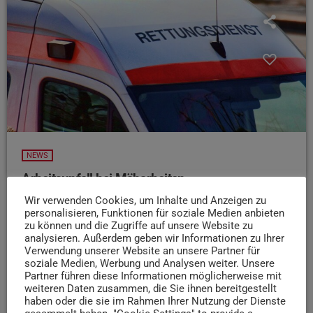
NEWS
Arbeitsunfall bei Mäharbeiten
Wir verwenden Cookies, um Inhalte und Anzeigen zu
Am Dienstagmorgen hat sich in Zendscheid ein
personalisieren, Funktionen für soziale Medien anbieten
Arbeitsunfall bei Mäharbeiten mit einem Traktor ereignet.
zu können und die Zugriffe auf unsere Website zu
Laut Polizei Trier wurde der 73-Jährige Fahrer
analysieren. Außerdem geben wir Informationen zu Ihrer
schwerstverletzt mit einem Rettungshubschrauber in ein
Verwendung unserer Website an unsere Partner für
soziale Medien, Werbung und Analysen weiter. Unsere
Krankenhaus gebracht. Die Staatsanwaltschaft Trier hat
Partner führen diese Informationen möglicherweise mit
zur Rekonstruktion der Unfallursache ein Gutachten
weiteren Daten zusammen, die Sie ihnen bereitgestellt
angeordnet. Zeugen werden gebeten, sich an die Polizei
haben oder die sie im Rahmen Ihrer Nutzung der Dienste