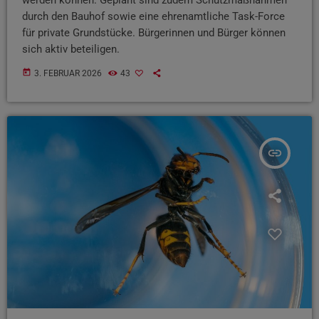
durch den Bauhof sowie eine ehrenamtliche Task-Force
für private Grundstücke. Bürgerinnen und Bürger können
sich aktiv beteiligen.
today
3. FEBRUAR 2026
43
insert_link