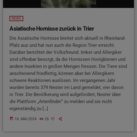
NEWS
Asiatische Hornisse zurück in Trier
Die Asiatische Hornisse breitet sich aktuell in Rheinland-
Pfalz aus und hat nun auch die Region Trier erreicht.
Darüber berichtet der Volksfreund. Imker und Allergiker
sind offenbar besorgt, da die Hornissen Honigbienen und
andere Insekten in großen Mengen fressen. Die Tiere sind
anscheinend friedfertig, können aber bei Allergikern
schwere Reaktionen auslösen. Im vergangenen Jahr
wurden bereits 379 Nester im Land gemeldet, vier davon
in Trier. Die Bevölkerung wird aufgefordert, Nester über
die Plattform „Artenfinder“ zu melden und sie nicht
eigenständig zu […]
today
16. MAI 2024
26