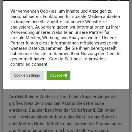
insert_link
Wir verwenden Cookies, um Inhalte und Anzeigen zu
personalisieren, Funktionen für soziale Medien anbieten
zu können und die Zugriffe auf unsere Website zu
analysieren. Außerdem geben wir Informationen zu Ihrer
Verwendung unserer Website an unsere Partner für
soziale Medien, Werbung und Analysen weiter. Unsere
Partner führen diese Informationen möglicherweise mit
weiteren Daten zusammen, die Sie ihnen bereitgestellt
haben oder die sie im Rahmen Ihrer Nutzung der Dienste
gesammelt haben. "Cookie Settings" to provide a
controlled consent.
Cookie Settings
Accept All
NEWS
Hornissen Plage am Mattheiser Weiher
Am Mattheiser Weiher in Trier haben Spaziergänger ein
großes Nest der invasiven Asiatischen Hornisse
entdeckt. Darüber berichtet der Volksfreund. Ein Imker
und Hornissenjäger entfernte das Nest in einer Birke in
acht Metern Höhe. Mithilfe eines speziellen Staubsaugers
und Aceton betäubte er die bis zu 4.000 Hornissen,