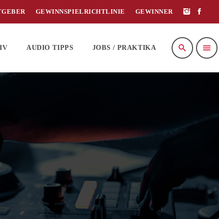
TGEBER
GEWINNSPIELRICHTLINIE
GEWINNER
search
menu
IV
AUDIO TIPPS
JOBS / PRAKTIKA