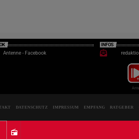
OK
INFOS
Antenne - Facebook
redakti
Ante
TAKT
DATENSCHUTZ
IMPRESSUM
EMPFANG
RATGEBER
radio