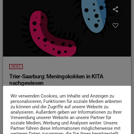
NEWS
Trier-Saarburg: Meningokokken in KITA
nachgewiesen
In einer Kita in Trier-Saarburg hat es Anfang der Woche
Wir verwenden Cookies, um Inhalte und Anzeigen zu
einen Fall von Meningokokken gegeben. Das berichtet der
personalisieren, Funktionen für soziale Medien anbieten
Volksfreund. Nach Bekanntgabe des Falles reagierten das
zu können und die Zugriffe auf unsere Website zu
analysieren. Außerdem geben wir Informationen zu Ihrer
Gesundheitsamt und das Klinikum Mutterhaus
Verwendung unserer Website an unsere Partner für
anscheinend sofort. Insgesamt wurden 62 Kinder mit
soziale Medien, Werbung und Analysen weiter. Unsere
einem Prophylaxe-Medikament versorgt. Unter
Partner führen diese Informationen möglicherweise mit
weiteren Daten zusammen, die Sie ihnen bereitgestellt
Meningokokken versteht man eine Form von Bakterien,