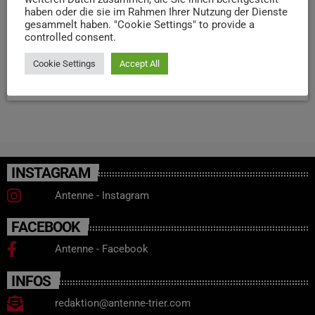
haben oder die sie im Rahmen Ihrer Nutzung der Dienste
welche schwerwiegende Erkrankungen auslösen können.
gesammelt haben. "Cookie Settings" to provide a
Wie zum Beispiel eine Hirnhautentzündung oder
controlled consent.
Blutvergiftung.
Cookie Settings
Accept All
today
10. APRIL 2024
17
INSTAGRAM
Antenne - Instagram
FACEBOOK
Antenne - Facebook
INFOS
redaktion@antenne-trier.com