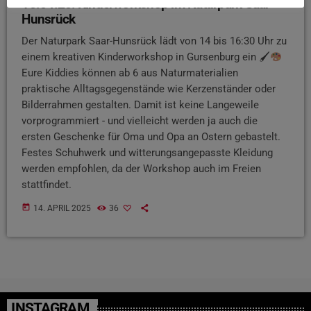
15.04.25: Kinderworkshop im Naturpark Saar-
Hunsrück
Der Naturpark Saar-Hunsrück lädt von 14 bis 16:30 Uhr zu
einem kreativen Kinderworkshop in Gursenburg ein 🖌
Eure Kiddies können ab 6 aus Naturmaterialien
praktische Alltagsgegenstände wie Kerzenständer oder
Bilderrahmen gestalten. Damit ist keine Langeweile
vorprogrammiert - und vielleicht werden ja auch die
ersten Geschenke für Oma und Opa an Ostern gebastelt.
Festes Schuhwerk und witterungsangepasste Kleidung
werden empfohlen, da der Workshop auch im Freien
stattfindet.
today
14. APRIL 2025
36
INSTAGRAM