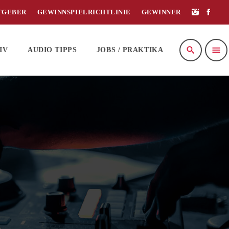
TGEBER
GEWINNSPIELRICHTLINIE
GEWINNER
search
menu
IV
AUDIO TIPPS
JOBS / PRAKTIKA