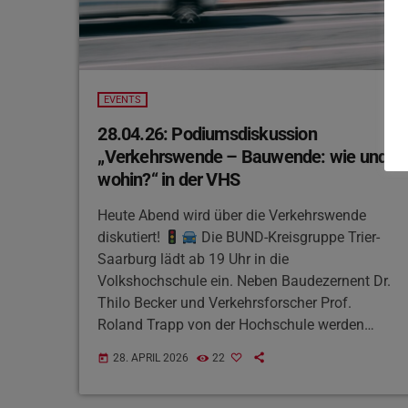
EVENTS
28.04.26: Podiumsdiskussion
„Verkehrswende – Bauwende: wie und
wohin?“ in der VHS
Heute Abend wird über die Verkehrswende
diskutiert!
Die BUND-Kreisgruppe Trier-
Saarburg lädt ab 19 Uhr in die
Volkshochschule ein. Neben Baudezernent Dr.
Thilo Becker und Verkehrsforscher Prof.
Roland Trapp von der Hochschule werden
auch Vertreter des Landesverbandes
28. APRIL 2026
22
today
Rheinland-Pfalz und des Saarlands auf dem
Podium sitzen. Start ist um 19 Uhr in Raum