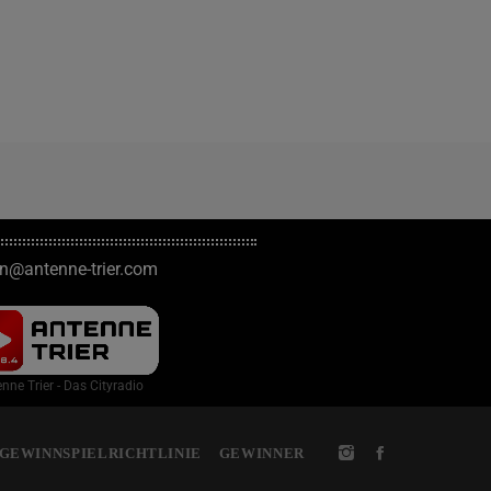
on@antenne-trier.com
nne Trier - Das Cityradio
GEWINNSPIELRICHTLINIE
GEWINNER