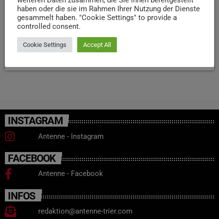
Mehr als 110 Einsatzkräfte verhinderten einen Vollbrand
haben oder die sie im Rahmen Ihrer Nutzung der Dienste
und konnten Pferde sowie Hunde unverletzt in Sicherheit
gesammelt haben. "Cookie Settings" to provide a
bringen. Die Brandursache ist bislang unklar, der
controlled consent.
Sachschaden jedoch erheblich.
Cookie Settings
Accept All
today
22. DEZEMBER 2025
64
INSTAGRAM
Antenne - Instagram
FACEBOOK
Antenne - Facebook
INFOS
redaktion@antenne-trier.com