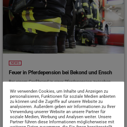
NEWS
Feuer in Pferdepension bei Bekond und Ensch
Bei einem Großbrand in einer Pferdepension zwischen
Bekond und Ensch sind in der Nacht zum vierten Advent
Wir verwenden Cookies, um Inhalte und Anzeigen zu
zahlreiche Tiere gerettet worden. Wie Feuerwehr und
personalisieren, Funktionen für soziale Medien anbieten
Polizei Trier mitteilen, brach das Feuer gegen 21.15 Uhr in
zu können und die Zugriffe auf unsere Website zu
analysieren. Außerdem geben wir Informationen zu Ihrer
einem landwirtschaftlichen Nebengebäude aus. Die
Verwendung unserer Website an unsere Partner für
Flammen griffen später auch auf ein Wohnhaus über,
soziale Medien, Werbung und Analysen weiter. Unsere
dessen Bewohner leichte Rauchgasverletzungen erlitten.
Partner führen diese Informationen möglicherweise mit
weiteren Daten zusammen, die Sie ihnen bereitgestellt