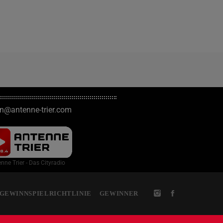
on@antenne-trier.com
nne Trier - Das Cityradio
GEWINNSPIELRICHTLINIE
GEWINNER