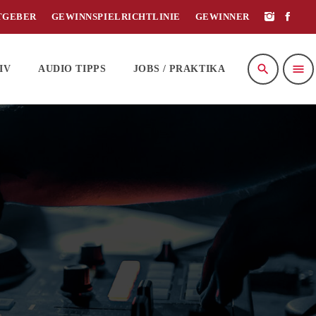
TGEBER
GEWINNSPIELRICHTLINIE
GEWINNER
search
menu
IV
AUDIO TIPPS
JOBS / PRAKTIKA