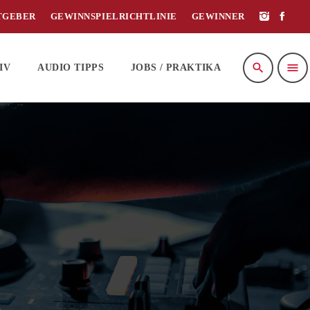
TGEBER
GEWINNSPIELRICHTLINIE
GEWINNER
search
menu
IV
AUDIO TIPPS
JOBS / PRAKTIKA