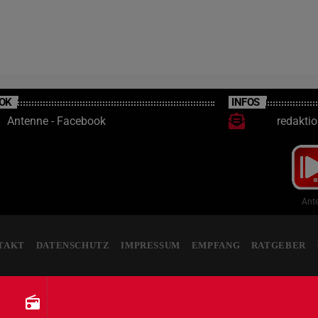
OK
INFOS
Antenne - Facebook
redakti
Ante
TAKT
DATENSCHUTZ
IMPRESSUM
EMPFANG
RATGEBER
radio