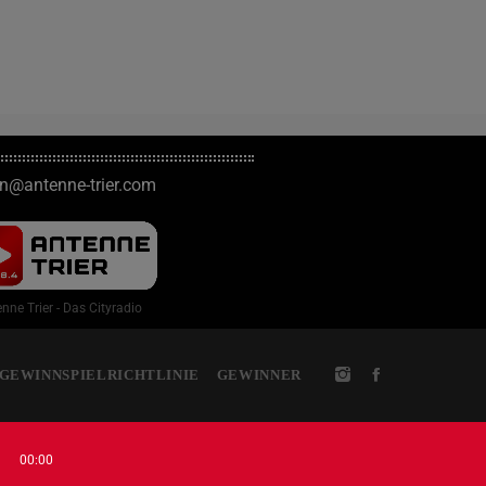
on@antenne-trier.com
nne Trier - Das Cityradio
GEWINNSPIELRICHTLINIE
GEWINNER
00:00