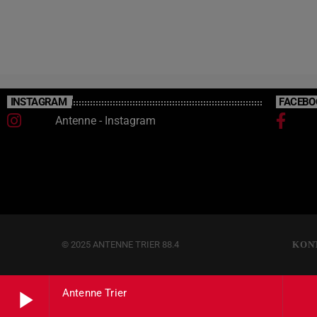
INSTAGRAM
FACEBO
Antenne - Instagram
© 2025 ANTENNE TRIER 88.4
KON
play_arrow
Antenne Trier