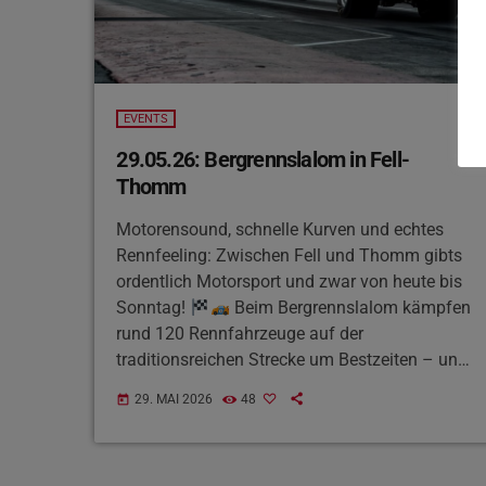
EVENTS
29.05.26: Bergrennslalom in Fell-
Thomm
Motorensound, schnelle Kurven und echtes
Rennfeeling: Zwischen Fell und Thomm gibts
ordentlich Motorsport und zwar von heute bis
Sonntag!
Beim Bergrennslalom kämpfen
rund 120 Rennfahrzeuge auf der
traditionsreichen Strecke um Bestzeiten – und
ihr könnt die Rennfahrzeuge im Fahrerlager
29. MAI 2026
48
today
sogar besichtigen. Perfekt für alle, die
Benzingeruch und Adrenalin lieben. Los gehts
ab 16 Uhr!