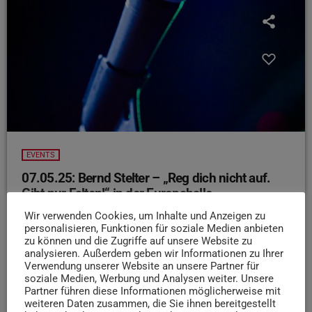
EVENTS
07.05.25: Bernd Stelter – „Reg dich nicht auf.
Gibt nur Falten!“ in der Europahalle
Worüber regen wir uns auf? Das Knöllchen, die langsame
Wir verwenden Cookies, um Inhalte und Anzeigen zu
personalisieren, Funktionen für soziale Medien anbieten
Kassiererin, die Politik – und das Wetter! Aber was
zu können und die Zugriffe auf unsere Website zu
passiert, wenn wir uns ärgern?
Richtig, die berühmte
analysieren. Außerdem geben wir Informationen zu Ihrer
„Zornesfalte“ zieht sich tief ins Gesicht
Aber keine
Verwendung unserer Website an unsere Partner für
soziale Medien, Werbung und Analysen weiter. Unsere
Sorge, Bernd Stelter hat die Lösung: Lachen! In seinem
Partner führen diese Informationen möglicherweise mit
neuen Programm sorgt er für reichlich Unterhaltung und
weiteren Daten zusammen, die Sie ihnen bereitgestellt
hilft uns dabei, Falten glattzulachen. Da haben wir uns den