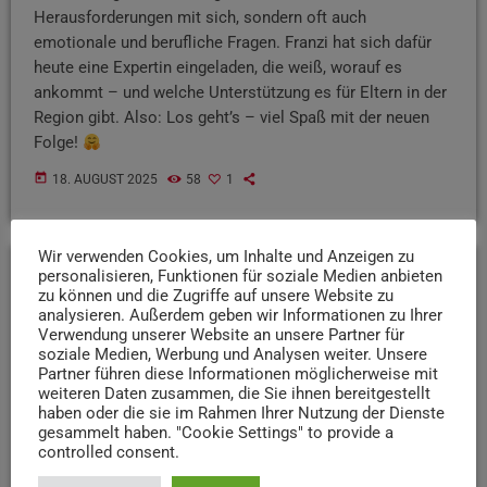
Herausforderungen mit sich, sondern oft auch
emotionale und berufliche Fragen. Franzi hat sich dafür
heute eine Expertin eingeladen, die weiß, worauf es
ankommt – und welche Unterstützung es für Eltern in der
Region gibt. Also: Los geht’s – viel Spaß mit der neuen
Folge!
today
18. AUGUST 2025
58
1
Wir verwenden Cookies, um Inhalte und Anzeigen zu
personalisieren, Funktionen für soziale Medien anbieten
zu können und die Zugriffe auf unsere Website zu
insert_link
analysieren. Außerdem geben wir Informationen zu Ihrer
Verwendung unserer Website an unsere Partner für
soziale Medien, Werbung und Analysen weiter. Unsere
Partner führen diese Informationen möglicherweise mit
weiteren Daten zusammen, die Sie ihnen bereitgestellt
haben oder die sie im Rahmen Ihrer Nutzung der Dienste
gesammelt haben. "Cookie Settings" to provide a
controlled consent.