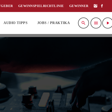
TGEBER
GEWINNSPIELRICHTLINIE
GEWINNER
search
menu
play_arrow
AUDIO TIPPS
JOBS / PRAKTIKA