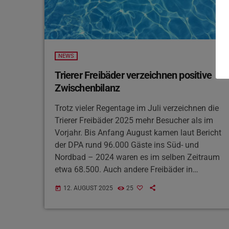
NEWS
Trierer Freibäder verzeichnen positive
Zwischenbilanz
Trotz vieler Regentage im Juli verzeichnen die
Trierer Freibäder 2025 mehr Besucher als im
Vorjahr. Bis Anfang August kamen laut Bericht
der DPA rund 96.000 Gäste ins Süd- und
Nordbad – 2024 waren es im selben Zeitraum
etwa 68.500. Auch andere Freibäder in
Rheinland-Pfalz blicken optimistisch auf den
12. AUGUST 2025
25
today
August, der erfahrungsgemäß noch viele
warme Tage bringt.