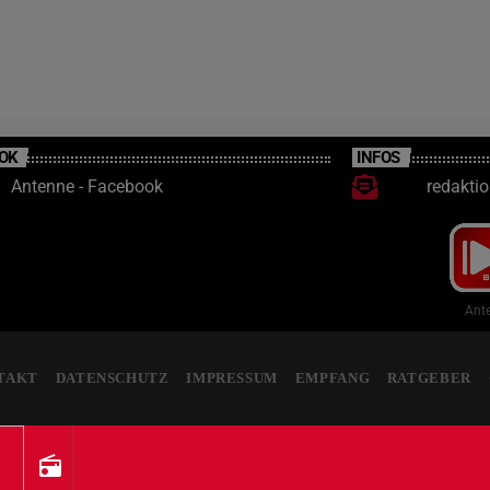
OK
INFOS
Antenne - Facebook
redakti
Ante
TAKT
DATENSCHUTZ
IMPRESSUM
EMPFANG
RATGEBER
radio