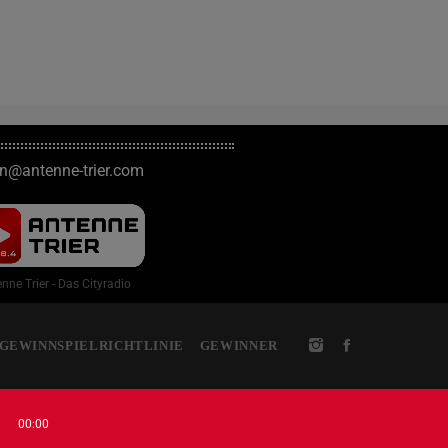
on@antenne-trier.com
nne Trier - Das Cityradio
GEWINNSPIELRICHTLINIE
GEWINNER
00:00