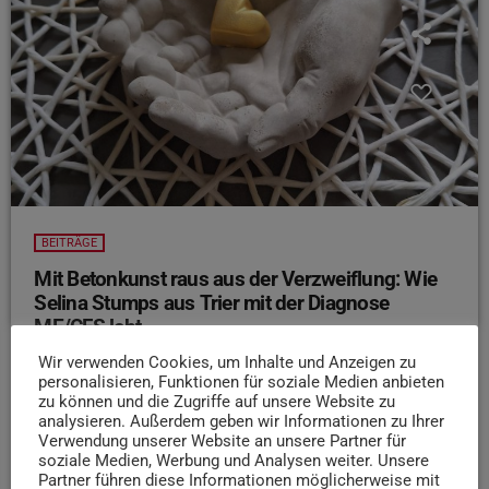
BEITRÄGE
Mit Betonkunst raus aus der Verzweiflung: Wie
Selina Stumps aus Trier mit der Diagnose
ME/CFS lebt
Selina Stumps (39) aus Trier lebt mit einer schweren,
Wir verwenden Cookies, um Inhalte und Anzeigen zu
personalisieren, Funktionen für soziale Medien anbieten
neuroimmunologischen Krankheit, die ihr komplettes
zu können und die Zugriffe auf unsere Website zu
Leben von heute auf morgen verändert hat: ME/CFS.
analysieren. Außerdem geben wir Informationen zu Ihrer
Seitdem fallen ihr selbst alltägliche Dinge wie Einkaufen
Verwendung unserer Website an unsere Partner für
soziale Medien, Werbung und Analysen weiter. Unsere
oder Duschen extrem schwer
Um ihren Mut und ihre
Partner führen diese Informationen möglicherweise mit
Hoffnung nicht zu verlieren, steckt sie seit drei Jahren ihr