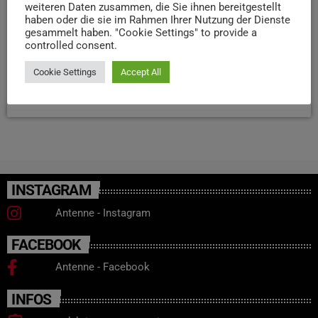
weiteren Daten zusammen, die Sie ihnen bereitgestellt
Herzblut in die Kunst. Im Interview hat sie uns mehr dazu
haben oder die sie im Rahmen Ihrer Nutzung der Dienste
erzählt: Aktuell arbeitet Selina aus gesundheitlichen
gesammelt haben. "Cookie Settings" to provide a
controlled consent.
Gründen ausschließlich an den Betonhänden (im Bild
unten zu sehen), und möchte mit […]
Cookie Settings
Accept All
today
18. JULI 2025
235
5
3
INSTAGRAM
Antenne - Instagram
FACEBOOK
Antenne - Facebook
INFOS