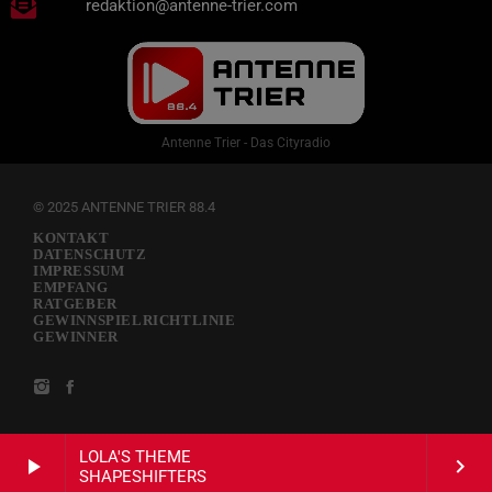
redaktion@antenne-trier.com
Antenne Trier - Das Cityradio
© 2025 ANTENNE TRIER 88.4
KONTAKT
DATENSCHUTZ
IMPRESSUM
EMPFANG
RATGEBER
GEWINNSPIELRICHTLINIE
GEWINNER
LOLA'S THEME
play_arrow
keyboard_arrow_right
SHAPESHIFTERS