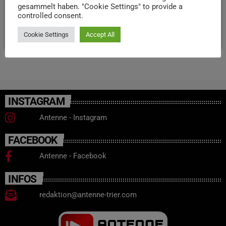
Konzepte, Speisekarten und Öffnungszeiten sind erst mal
gesammelt haben. "Cookie Settings" to provide a
nicht geplant.
controlled consent.
today
18. JULI 2024
142
Cookie Settings
Accept All
INSTAGRAM
Antenne - Instagram
FACEBOOK
Antenne - Facebook
INFOS
redaktion@antenne-trier.com