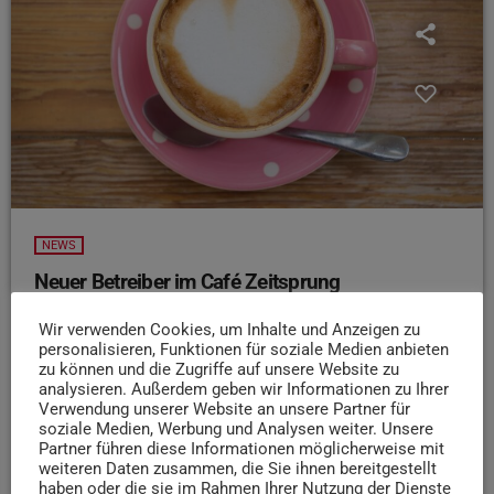
NEWS
Neuer Betreiber im Café Zeitsprung
Das Café „Zeitsprung“ im Palastgarten Trier steht vor
Wir verwenden Cookies, um Inhalte und Anzeigen zu
einem Betriebswechsel. Laut Medienberichten endet der
personalisieren, Funktionen für soziale Medien anbieten
Vertrag der bisherigen Betreiberin am 31. Juli. Daher wird
zu können und die Zugriffe auf unsere Website zu
analysieren. Außerdem geben wir Informationen zu Ihrer
das Café vom 28. Juli bis einschließlich 5. August
Verwendung unserer Website an unsere Partner für
geschlossen. Dann übernehmen Volker Roth und Pheli
soziale Medien, Werbung und Analysen weiter. Unsere
Böckmann die Geschäftsführung. Bis Jahresende soll das
Partner führen diese Informationen möglicherweise mit
weiteren Daten zusammen, die Sie ihnen bereitgestellt
„Zeitsprung“ wie bisher weitergeführt werden. Neue
haben oder die sie im Rahmen Ihrer Nutzung der Dienste