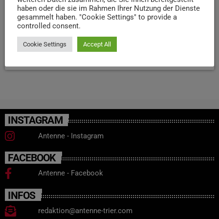
haben oder die sie im Rahmen Ihrer Nutzung der Dienste
Demonstrationszentren für das Projekt. Die Entwicklung
gesammelt haben. "Cookie Settings" to provide a
ist auf zwei Jahre angelegt und wird vollständig vom Bund
controlled consent.
gefördert.
Cookie Settings
Accept All
today
9. APRIL 2026
20
INSTAGRAM
Antenne - Instagram
FACEBOOK
Antenne - Facebook
INFOS
redaktion@antenne-trier.com