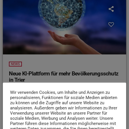
NEWS
Neue KI-Plattform für mehr Bevölkerungsschutz
in Trier
In Trier entsteht eine digitale Plattform, die mithilfe
Wir verwenden Cookies, um Inhalte und Anzeigen zu
Künstlicher Intelligenz den Bevölkerungsschutz
personalisieren, Funktionen für soziale Medien anbieten
verbessern soll. Laut der Stadt Trier werden dabei
zu können und die Zugriffe auf unsere Website zu
analysieren. Außerdem geben wir Informationen zu Ihrer
verschiedene Datenquellen ausgewertet, um Gefahren
Verwendung unserer Website an unsere Partner für
frühzeitig zu erkennen. Einsatzkräfte sollen so in
soziale Medien, Werbung und Analysen weiter. Unsere
Krisensituationen schneller und gezielter reagieren
Partner führen diese Informationen möglicherweise mit
weiteren Daten zusammen, die Sie ihnen bereitgestellt
können. Trier wird eines von drei bundesweiten