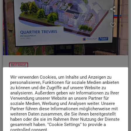
BEITRÄGE
Großprojekt Treviris-Passage: Das ist bis 2027
Wir verwenden Cookies, um Inhalte und Anzeigen zu
geplant
personalisieren, Funktionen für soziale Medien anbieten
zu können und die Zugriffe auf unsere Website zu
Tschüss Ghetto-Netto, hallo bezahlbarer Wohnraum! Bis
analysieren. Außerdem geben wir Informationen zu Ihrer
2027 soll die Treviris-Passage in Trier umgebaut und
Verwendung unserer Website an unsere Partner für
soziale Medien, Werbung und Analysen weiter. Unsere
saniert werden - für insgesamt 50 Millionen Euro 🏗 Was
Partner führen diese Informationen möglicherweise mit
genau geplant ist, haben die Verantwortlichen der Quartier
weiteren Daten zusammen, die Sie ihnen bereitgestellt
Treveris GmbH uns verraten.
haben oder die sie im Rahmen Ihrer Nutzung der Dienste
gesammelt haben. "Cookie Settings" to provide a
today
24. FEBRUAR 2025
725
1
controlled consent.