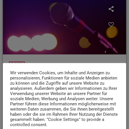
EVENTS
Wir verwenden Cookies, um Inhalte und Anzeigen zu
19.02.26: Biffy Clyro in der Rockhal
personalisieren, Funktionen für soziale Medien anbieten
Heute Abend spielt die Band „Biffy Clyro“ in der Rock Hall
zu können und die Zugriffe auf unsere Website zu
analysieren. Außerdem geben wir Informationen zu Ihrer
in Luxemburg. Die drei Jungs kommen aus Schottland
Verwendung unserer Website an unsere Partner für
und sind bekannt für Songs wie „Goodbye“, „Flammable“
soziale Medien, Werbung und Analysen weiter. Unsere
oder „Wolves of Winter“. Start ist um 19 Uhr, Karten
Partner führen diese Informationen möglicherweise mit
weiteren Daten zusammen, die Sie ihnen bereitgestellt
bekommt ihr ab 56 Euro auf der Website der Rockhal.
haben oder die sie im Rahmen Ihrer Nutzung der Dienste
gesammelt haben. "Cookie Settings" to provide a
today
19. FEBRUAR 2026
27
controlled consent.