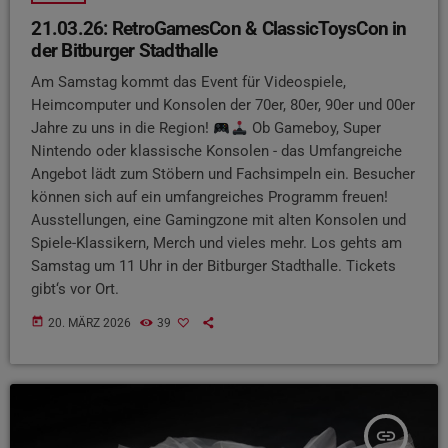
21.03.26: RetroGamesCon & ClassicToysCon in
der Bitburger Stadthalle
Am Samstag kommt das Event für Videospiele,
Heimcomputer und Konsolen der 70er, 80er, 90er und 00er
Jahre zu uns in die Region!
Ob Gameboy, Super
Nintendo oder klassische Konsolen - das Umfangreiche
Angebot lädt zum Stöbern und Fachsimpeln ein. Besucher
können sich auf ein umfangreiches Programm freuen!
Ausstellungen, eine Gamingzone mit alten Konsolen und
Spiele-Klassikern, Merch und vieles mehr. Los gehts am
Samstag um 11 Uhr in der Bitburger Stadthalle. Tickets
gibt‘s vor Ort.
today
20. MÄRZ 2026
39
insert_link