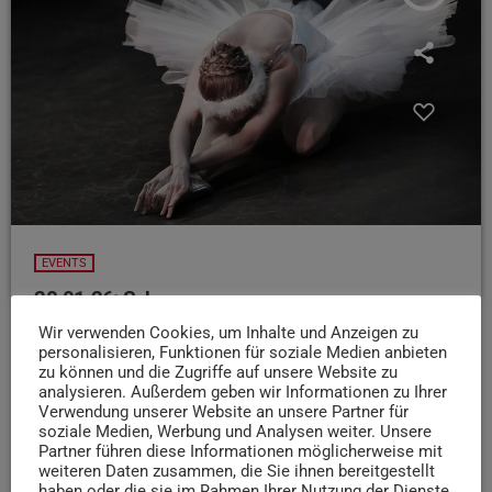
EVENTS
28.01.26: Schwanensee
Wir verwenden Cookies, um Inhalte und Anzeigen zu
Und jetzt begeben wir uns in die Fantasiewelt vom
personalisieren, Funktionen für soziale Medien anbieten
russischen Komponisten Tschaikowski. Im Mondschein
zu können und die Zugriffe auf unsere Website zu
trifft Prinz Siegfried am Ufer eines geheimnisvollen Sees
analysieren. Außerdem geben wir Informationen zu Ihrer
die verzauberte Schwanenprinzessin Odette. Völlig
Verwendung unserer Website an unsere Partner für
soziale Medien, Werbung und Analysen weiter. Unsere
erobert von ihrer Schönheit schwört er ihr seine Treue.
Partner führen diese Informationen möglicherweise mit
Doch die Hinterlist des bösen Zauberers Rothbart bringt
weiteren Daten zusammen, die Sie ihnen bereitgestellt
alle Pläne und Träume durcheinander. Aber Liebe gewinnt
haben oder die sie im Rahmen Ihrer Nutzung der Dienste