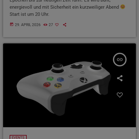
energievoll und mit Sicherheit ein kurzweiliger Abend
Start ist um 20 Uhr.
today
29. APRIL 2026
27
insert_link
EVENTS