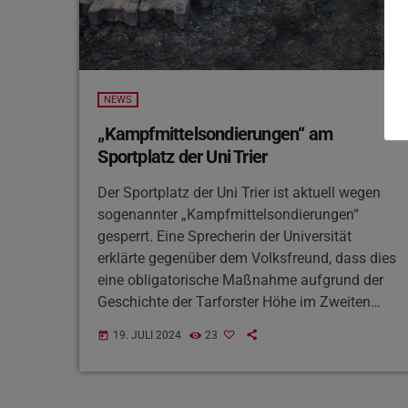
NEWS
„Kampfmittelsondierungen“ am
Sportplatz der Uni Trier
Der Sportplatz der Uni Trier ist aktuell wegen
sogenannter „Kampfmittelsondierungen“
gesperrt. Eine Sprecherin der Universität
erklärte gegenüber dem Volksfreund, dass dies
eine obligatorische Maßnahme aufgrund der
Geschichte der Tarforster Höhe im Zweiten
Weltkrieg sei. Neben der Erneuerung der
19. JULI 2024
23
today
Beleuchtung mit energiesparenden LED-
Lampen und der Pflasterung barrierefreier
Wege werden auch zwei neue