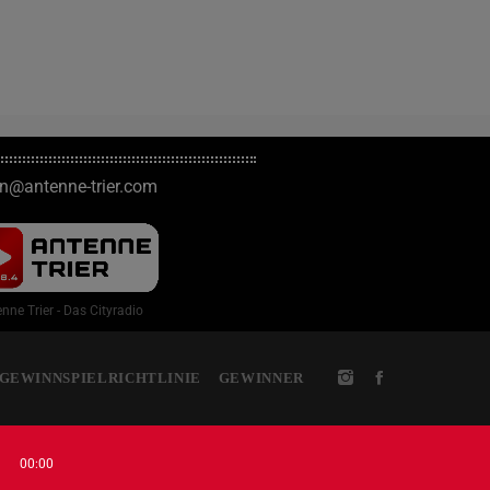
on@antenne-trier.com
nne Trier - Das Cityradio
GEWINNSPIELRICHTLINIE
GEWINNER
00:00