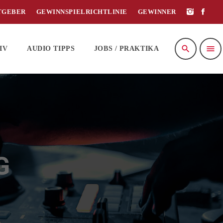
TGEBER
GEWINNSPIELRICHTLINIE
GEWINNER
search
menu
IV
AUDIO TIPPS
JOBS / PRAKTIKA
G