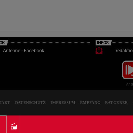
OK
INFOS
Antenne - Facebook
redakti
Ante
TAKT
DATENSCHUTZ
IMPRESSUM
EMPFANG
RATGEBER
radio