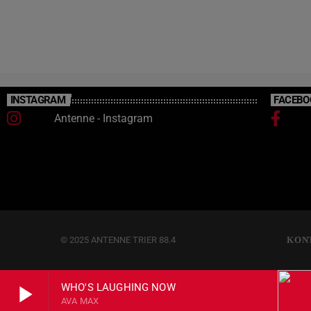
Regenrückhaltebecken gebaut. Diese
Bauarbeiten sollen bis Ende des Jahres
abgeschlossen werden. Sollten Blindgänger
gefunden werden, müssen die Bauarbeiten
sofort gestoppt werden.
INSTAGRAM
FACEBO
Antenne - Instagram
© 2025 ANTENNE TRIER 88.4
KON
play_arrow
WHO'S LAUGHING NOW
AVA MAX