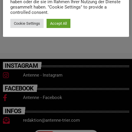
haben oder die sie im Rahmen Ihrer Nutzung der Dienste
statt. Die kostenlose Anmeldung ist per Mail an
gesammelt haben. "Cookie Settings" to provide a
controlled consent.
mail@triki.de möglich.
Cookie Settings
Accept All
today
9. MAI 2025
18
INSTAGRAM
Antenne - Instagram
FACEBOOK
Antenne - Facebook
INFOS
redaktion@antenne-trier.com