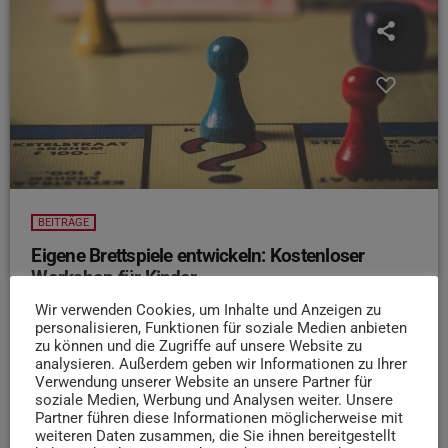
BEITRÄGE
Eigene Brettspiele entwickeln: Kostenloser
Workshop für Kinder
Ein eigenes Brettspiel entwickeln? Genau darum geht's in
Wir verwenden Cookies, um Inhalte und Anzeigen zu
personalisieren, Funktionen für soziale Medien anbieten
einem Workshop vom Trierer Kinderbüro! Zusammen mit
zu können und die Zugriffe auf unsere Website zu
einer professionellen Spieleentwicklerin können Kinder
analysieren. Außerdem geben wir Informationen zu Ihrer
zusammen mit Begleitpersonen an drei Terminen ihre
Verwendung unserer Website an unsere Partner für
soziale Medien, Werbung und Analysen weiter. Unsere
eigenen Ideen umsetzen. Die Einzelheiten hört ihr hier:
Partner führen diese Informationen möglicherweise mit
Die Workshops finden jeweils Dienstags am 20. und 27.
weiteren Daten zusammen, die Sie ihnen bereitgestellt
Mai sowie am 03. Juni jeweils von 16:30 – 18:30 Uhr