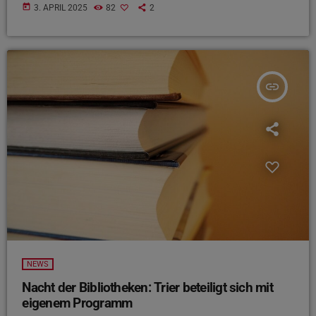
today
3. APRIL 2025
82
2
insert_link
NEWS
Nacht der Bibliotheken: Trier beteiligt sich mit
eigenem Programm