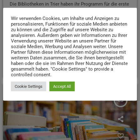
Die Bibliotheken in Trier haben ihr Programm für die erste
bundesweite Nacht der Bibliotheken am 4. April
Wir verwenden Cookies, um Inhalte und Anzeigen zu
vorgestellt. Laut Mitteilung der Stadt sind Führungen, ein
personalisieren, Funktionen für soziale Medien anbieten
Vortrag, eine szenische Lesung sowie ein Besuch der
zu können und die Zugriffe auf unsere Website zu
Schatzkammer geplant. Die Bibliotheksverbände wollen
analysieren. Außerdem geben wir Informationen zu Ihrer
mit der Aktion Aufmerksamkeit auf ihre Angebote und
Verwendung unserer Website an unsere Partner für
soziale Medien, Werbung und Analysen weiter. Unsere
Services richten. In Trier beteiligen sich die
Partner führen diese Informationen möglicherweise mit
Wissenschaftliche Bibliothek und die Stadtbücherei.
weiteren Daten zusammen, die Sie ihnen bereitgestellt
haben oder die sie im Rahmen Ihrer Nutzung der Dienste
today
28. MÄRZ 2025
43
gesammelt haben. "Cookie Settings" to provide a
controlled consent.
Cookie Settings
Accept All
insert_link