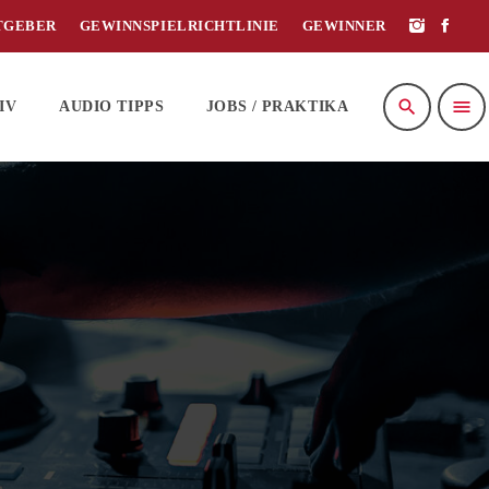
TGEBER
GEWINNSPIELRICHTLINIE
GEWINNER
search
menu
IV
AUDIO TIPPS
JOBS / PRAKTIKA