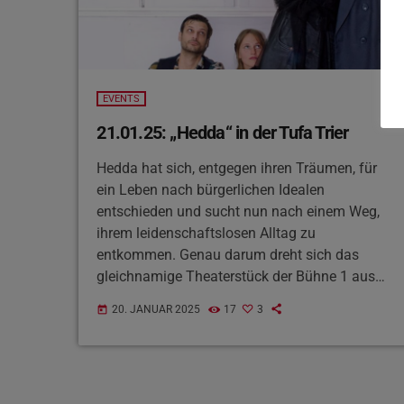
EVENTS
21.01.25: „Hedda“ in der Tufa Trier
Hedda hat sich, entgegen ihren Träumen, für
ein Leben nach bürgerlichen Idealen
entschieden und sucht nun nach einem Weg,
ihrem leidenschaftslosen Alltag zu
entkommen. Genau darum dreht sich das
gleichnamige Theaterstück der Bühne 1 aus
Trier – das morgen Abend ab 19:30 Uhr in der
20. JANUAR 2025
17
3
today
Tufa aufgeführt wird. Nach über 130 Jahren
seit der Uraufführung des Dramas von Henrik
Ibsen überträgt das Trierer Ensemble Heddas
Geschichte ins Heute. Aus der großen