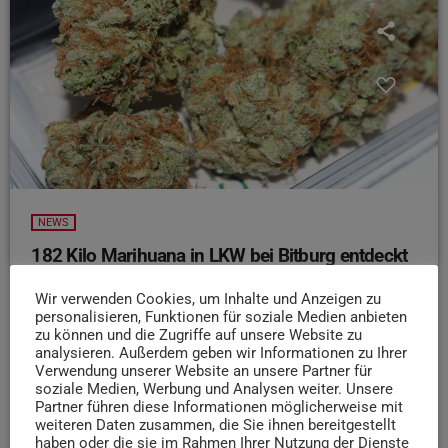
NEWS
182 Kilo Marihuana in LKW bei Bitburg entdeckt
In der Nähe von Bitburg sind 182 Kilogramm Marihuana in
Wir verwenden Cookies, um Inhalte und Anzeigen zu
einem LKW entdeckt worden. Das teilt das Hauptzollamt
personalisieren, Funktionen für soziale Medien anbieten
Koblenz mit. Demnach wurde der spanische Laster
zu können und die Zugriffe auf unsere Website zu
analysieren. Außerdem geben wir Informationen zu Ihrer
bereits Ende September kontrolliert, wobei die Beamten
Verwendung unserer Website an unsere Partner für
mehrere Plastikbehältnisse fanden, die mit der Droge
soziale Medien, Werbung und Analysen weiter. Unsere
gefüllt waren. Der Straßenverkaufswert des Fundes wird
Partner führen diese Informationen möglicherweise mit
weiteren Daten zusammen, die Sie ihnen bereitgestellt
auf 1,8 Millionen Euro geschätzt. Auf Antrag der
haben oder die sie im Rahmen Ihrer Nutzung der Dienste