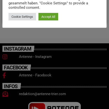
Staatsanwaltschaft Trier wurden der Fahrer und der
gesammelt haben. "Cookie Settings" to provide a
Beifahrer des LKWs in Untersuchungshaft genommen.
controlled consent.
today
15. OKTOBER 2024
22
Cookie Settings
Accept All
INSTAGRAM
Antenne - Instagram
FACEBOOK
Antenne - Facebook
INFOS
redaktion@antenne-trier.com