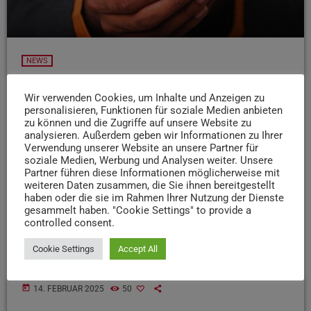
NEWS
Bistum Trier fördert neue Sozialprojekte
Wir verwenden Cookies, um Inhalte und Anzeigen zu
Das Bistum Trier finanziert fünf neue Stellen zur
personalisieren, Funktionen für soziale Medien anbieten
Förderung des gesellschaftlichen Zusammenhalts für drei
zu können und die Zugriffe auf unsere Website zu
analysieren. Außerdem geben wir Informationen zu Ihrer
Jahre. Die Initiative, ursprünglich als „Willkommensnetz“
Verwendung unserer Website an unsere Partner für
für Geflüchtete gestartet, wird einem Pressebericht
soziale Medien, Werbung und Analysen weiter. Unsere
zufolge nun auf Themen wie Armut, Einsamkeit und
Partner führen diese Informationen möglicherweise mit
weiteren Daten zusammen, die Sie ihnen bereitgestellt
Antirassismusarbeit ausgeweitet. Kirchengemeinden,
haben oder die sie im Rahmen Ihrer Nutzung der Dienste
Caritasverbände und andere kirchliche Einrichtungen
gesammelt haben. "Cookie Settings" to provide a
können sich für die Förderung bewerben. Die
controlled consent.
Koordination übernimmt das Bischöfliche Generalvikariat
Trier gemeinsam mit der Caritas. Bewerbungen sind bis
Cookie Settings
Accept All
zum 1. Juli 2025 möglich.
today
14. FEBRUAR 2025
50