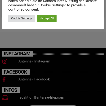
haben oder die sie im Rahmen Ihrer Nutzung der Dienste
gesammelt haben. "Cookie Settings" to provide a
today
18. NOVEMBER 2025
8
controlled consent.
Cookie Settings
Accept All
INSTAGRAM
Antenne - Instagram
FACEBOOK
Antenne - Facebook
INFOS
redaktion@antenne-trier.com