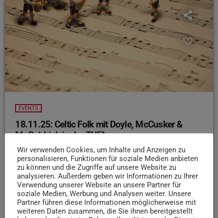
EVENTS
18.11.25: Celtic Folk mit Doyle, McCusker &
McGoldrick in der TUFA
Wir verwenden Cookies, um Inhalte und Anzeigen zu
Drei Koryphäen des keltischen Folk kommen heute Abend
personalisieren, Funktionen für soziale Medien anbieten
zu uns in die TUFA
John Doyle, John McCusker und
zu können und die Zugriffe auf unsere Website zu
Mike McGoldrick – preisgekrönte Musiker, die schon mit
analysieren. Außerdem geben wir Informationen zu Ihrer
Bob Dylan, Mark Knopfler und Joan Baez auf der Bühne
Verwendung unserer Website an unsere Partner für
soziale Medien, Werbung und Analysen weiter. Unsere
standen. Euch erwartet virtuose Musik und eine magische
Partner führen diese Informationen möglicherweise mit
Atmosphäre. Das Konzert startet um 20 Uhr, Einlass ist
weiteren Daten zusammen, die Sie ihnen bereitgestellt
ab 19:30 Uhr in der TUFA.