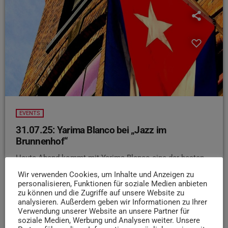
EVENTS
31.07.25: Yarima Blanco bei „Jazz im
Brunnenhof“
Heute Abend kommt mit Yarima Blanco eine der besten
Tres Cubano-Spielerinnen weltweit nach Trier - zu ,,Jazz
Wir verwenden Cookies, um Inhalte und Anzeigen zu
im Brunnenhof"
Mit ihrer Band bringt sie kubanische
personalisieren, Funktionen für soziale Medien anbieten
Timba-Einflüsse zusammen mit grooviger Bassmusik auf
zu können und die Zugriffe auf unsere Website zu
analysieren. Außerdem geben wir Informationen zu Ihrer
die Bühne
Wer also Lust hat unter dem Abendhimmel
Verwendung unserer Website an unsere Partner für
zu Salsa oder Cha Cha Cha zu tanzen und echten
soziale Medien, Werbung und Analysen weiter. Unsere
lateinamerikanischen Flair zu erleben, sollte sich diesen