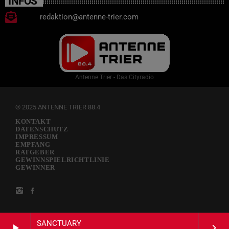
INFOS
redaktion@antenne-trier.com
Antenne Trier - Das Cityradio
© 2025 ANTENNE TRIER 88.4
KONTAKT
DATENSCHUTZ
IMPRESSUM
EMPFANG
RATGEBER
GEWINNSPIELRICHTLINIE
GEWINNER
SANCTUARY
play_arrow
keyboard_arrow_right