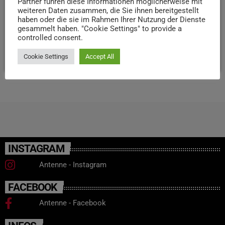
Partner führen diese Informationen möglicherweise mit
weiteren Daten zusammen, die Sie ihnen bereitgestellt
Abend nicht entgehen lassen. Beginn ist um 20 Uhr,
haben oder die sie im Rahmen Ihrer Nutzung der Dienste
Einlass ab 19 Uhr. Tickets gibt’ s bei der Tourist-
gesammelt haben. "Cookie Settings" to provide a
Information an der […]
controlled consent.
today
31. JULI 2025
25
Cookie Settings
Accept All
INSTAGRAM
Antenne - Instagram
FACEBOOK
Antenne - Facebook