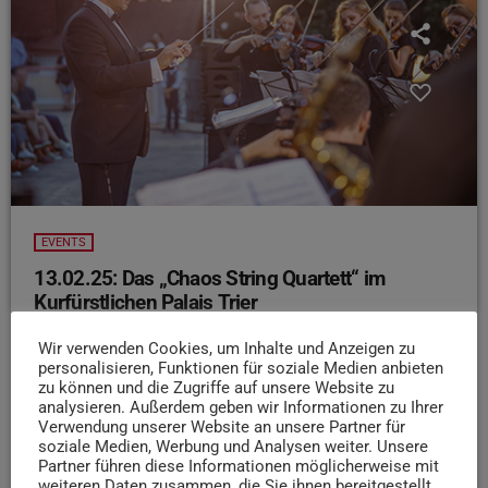
EVENTS
13.02.25: Das „Chaos String Quartett“ im
Kurfürstlichen Palais Trier
Falls ihr euch gerne mal wieder von klassischer Musik
Wir verwenden Cookies, um Inhalte und Anzeigen zu
und den Tönen von Amadeus Mozart berieseln lassen
personalisieren, Funktionen für soziale Medien anbieten
möchtet, dann ist das „Chaos String Quartett-Konzert“ der
zu können und die Zugriffe auf unsere Website zu
analysieren. Außerdem geben wir Informationen zu Ihrer
Kammermusikalischen Vereinigung Triers etwas für euch
Verwendung unserer Website an unsere Partner für
Im Kurfürstlichen Palais geht’s los um 20 Uhr. Die
soziale Medien, Werbung und Analysen weiter. Unsere
Tickets gibt’s an allen gewohnten Vorverkaufsstellen
Partner führen diese Informationen möglicherweise mit
weiteren Daten zusammen, die Sie ihnen bereitgestellt
oder an der Abendkasse. Für Studis ist der Eintritt sogar