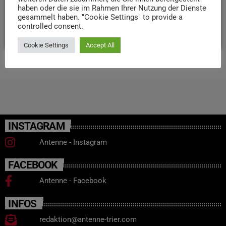
haben oder die sie im Rahmen Ihrer Nutzung der Dienste
frei
gesammelt haben. "Cookie Settings" to provide a
controlled consent.
today
12. FEBRUAR 2025
47
Cookie Settings
Accept All
INSTAGRAM
Antenne - Instagram
FACEBOOK
Antenne - Facebook
INFOS
redaktion@antenne-trier.com