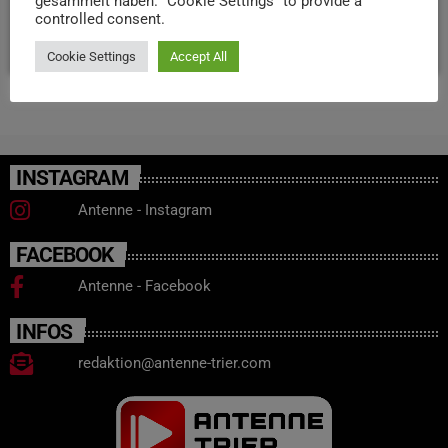
Botschafter das Karl-Marx-Haus.
gesammelt haben. "Cookie Settings" to provide a
controlled consent.
today
26. JUNI 2026
14
Cookie Settings
Accept All
INSTAGRAM
Antenne - Instagram
FACEBOOK
Antenne - Facebook
INFOS
redaktion@antenne-trier.com