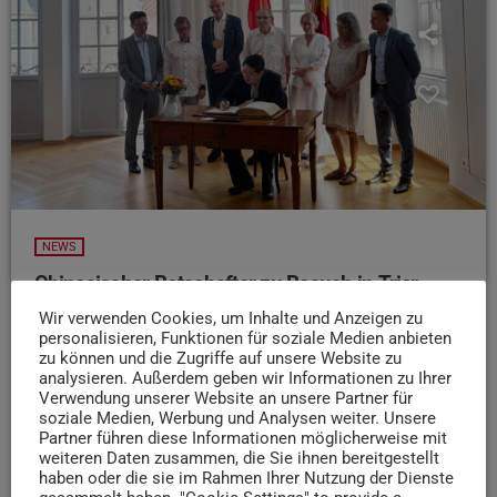
NEWS
Chinesischer Botschafter zu Besuch in Trier
Wir verwenden Cookies, um Inhalte und Anzeigen zu
Der chinesische Botschafter in Deutschland hat die Stadt
personalisieren, Funktionen für soziale Medien anbieten
Trier besucht. Das teilt die Stadtverwaltung mit. Deng
zu können und die Zugriffe auf unsere Website zu
Hongbo wurde von Oberbürgermeister Wolfram Leibe im
analysieren. Außerdem geben wir Informationen zu Ihrer
Rathaus empfangen und trug sich in das Goldene Buch
Verwendung unserer Website an unsere Partner für
soziale Medien, Werbung und Analysen weiter. Unsere
der Stadt ein. Beide betonten die Bedeutung des
Partner führen diese Informationen möglicherweise mit
persönlichen Austauschs und des Dialogs in politisch
weiteren Daten zusammen, die Sie ihnen bereitgestellt
schwierigen Zeiten. Im Anschluss besuchte der
haben oder die sie im Rahmen Ihrer Nutzung der Dienste