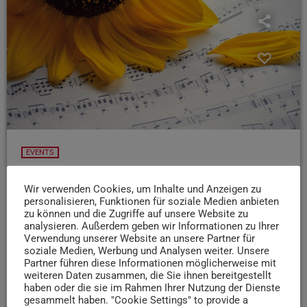
EVENTS
24.05.25: Chorfest des Chors „über Brücken“
Wir verwenden Cookies, um Inhalte und Anzeigen zu
Im Chor singen ist langweilig? Nix da – das zeigt der Chor
personalisieren, Funktionen für soziale Medien anbieten
„Chor über Brücken“ auf seinem Chorfest! Ab 14.30 Uhr
zu können und die Zugriffe auf unsere Website zu
analysieren. Außerdem geben wir Informationen zu Ihrer
singen verschiedene Gruppen in der Pfarrei Christkönig in
Verwendung unserer Website an unsere Partner für
Trier-West – und auch Kids ab 3 Jahren dürfen schon ne
soziale Medien, Werbung und Analysen weiter. Unsere
Runde mitträllern. Ab 19.30 Uhr wird dann auch noch
Partner führen diese Informationen möglicherweise mit
weiteren Daten zusammen, die Sie ihnen bereitgestellt
lecker gegrillt und Musik aufgelegt. Der Eintritt ist frei,
haben oder die sie im Rahmen Ihrer Nutzung der Dienste
also schaut vorbei.
gesammelt haben. "Cookie Settings" to provide a