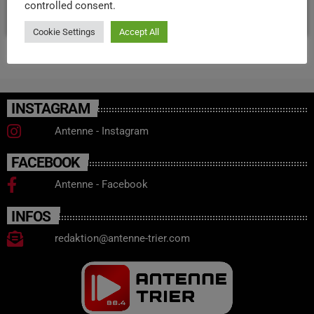
controlled consent.
today
23. MAI 2025
47
Cookie Settings
Accept All
INSTAGRAM
Antenne - Instagram
FACEBOOK
Antenne - Facebook
INFOS
redaktion@antenne-trier.com