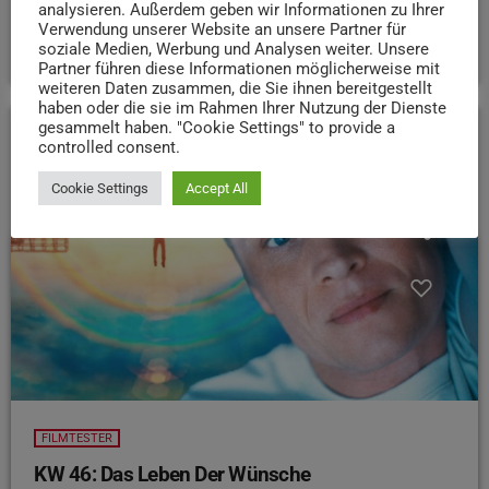
Filmtesterin Dori weiß mehr:
analysieren. Außerdem geben wir Informationen zu Ihrer
Verwendung unserer Website an unsere Partner für
today
20. NOVEMBER 2025
16
soziale Medien, Werbung und Analysen weiter. Unsere
Partner führen diese Informationen möglicherweise mit
weiteren Daten zusammen, die Sie ihnen bereitgestellt
haben oder die sie im Rahmen Ihrer Nutzung der Dienste
gesammelt haben. "Cookie Settings" to provide a
controlled consent.
insert_link
Cookie Settings
Accept All
FILMTESTER
KW 46: Das Leben Der Wünsche