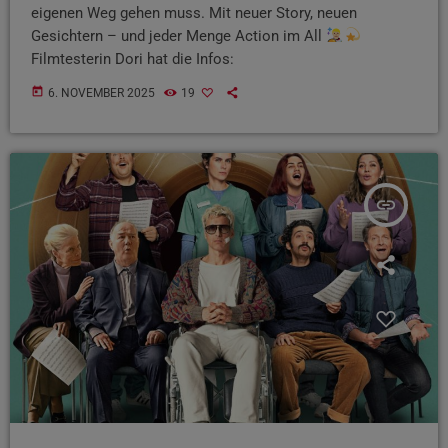
eigenen Weg gehen muss. Mit neuer Story, neuen
Gesichtern – und jeder Menge Action im All
Filmtesterin Dori hat die Infos:
today
6. NOVEMBER 2025
19
insert_link