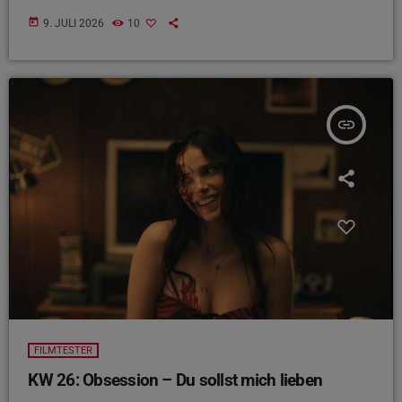
today
9. JULI 2026
10
insert_link
FILMTESTER
KW 26: Obsession – Du sollst mich lieben