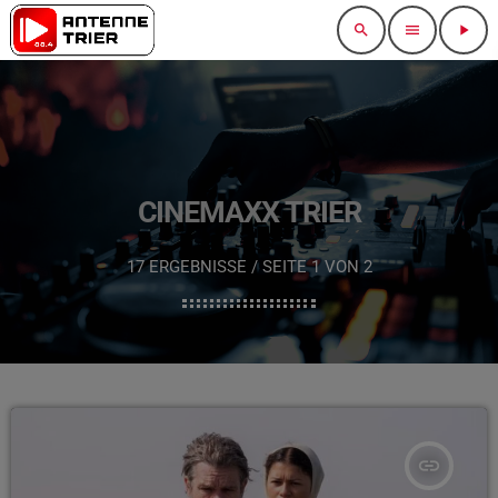
search
menu
play_arrow
CINEMAXX TRIER
17 ERGEBNISSE / SEITE 1 VON 2
insert_link