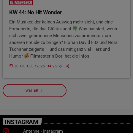
FILMTESTER
KW 44: No Hit Wonder
Ein Musiker, der keinen Ausweg mehr sieht, und eine
Forscherin, die das Glück sucht
Was passiert, wenn
sich zwei gebrochene Menschen zusammentun, um
anderen Freude zu bringen? Florian David Fitz und Nora
Tschirner zeigen’s – und das mit ganz viel Herz und
Humor
Filmtesterin Dori hat die Infos:
today
30. OKTOBER 2025
25
navigate_next
WEITER
INSTAGRAM
Antenne - Instagram