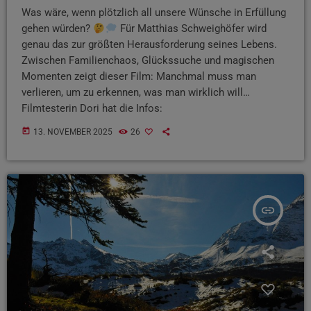
Was wäre, wenn plötzlich all unsere Wünsche in Erfüllung
gehen würden?
Für Matthias Schweighöfer wird
genau das zur größten Herausforderung seines Lebens.
Zwischen Familienchaos, Glückssuche und magischen
Momenten zeigt dieser Film: Manchmal muss man
verlieren, um zu erkennen, was man wirklich will…
Filmtesterin Dori hat die Infos:
today
13. NOVEMBER 2025
26
insert_link