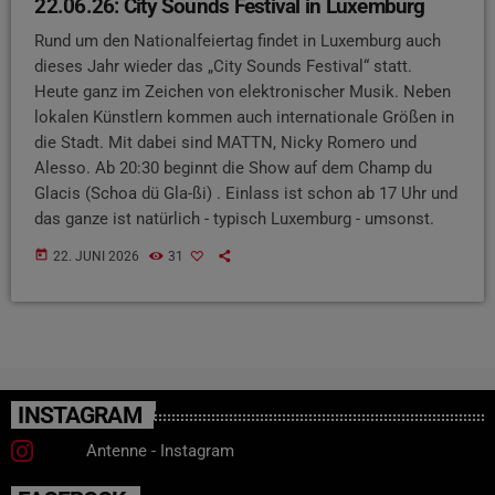
22.06.26: City Sounds Festival in Luxemburg
Rund um den Nationalfeiertag findet in Luxemburg auch
dieses Jahr wieder das „City Sounds Festival“ statt.
Heute ganz im Zeichen von elektronischer Musik. Neben
lokalen Künstlern kommen auch internationale Größen in
die Stadt. Mit dabei sind MATTN, Nicky Romero und
Alesso. Ab 20:30 beginnt die Show auf dem Champ du
Glacis (Schoa dü Gla-ßi) . Einlass ist schon ab 17 Uhr und
das ganze ist natürlich - typisch Luxemburg - umsonst.
today
22. JUNI 2026
31
INSTAGRAM
Antenne - Instagram