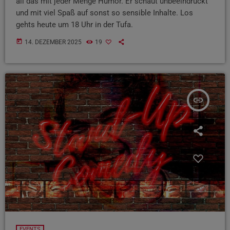
all das mit jeder Menge Humor. Er schaut unbeeindruckt
und mit viel Spaß auf sonst so sensible Inhalte. Los
gehts heute um 18 Uhr in der Tufa.
today
14. DEZEMBER 2025
19
insert_link
EVENTS