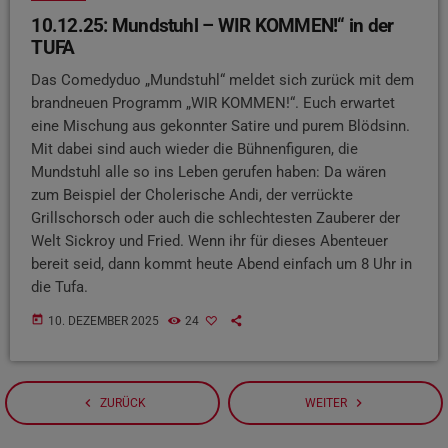
10.12.25: Mundstuhl – WIR KOMMEN!“ in der
TUFA
Das Comedyduo „Mundstuhl“ meldet sich zurück mit dem
brandneuen Programm „WIR KOMMEN!“. Euch erwartet
eine Mischung aus gekonnter Satire und purem Blödsinn.
Mit dabei sind auch wieder die Bühnenfiguren, die
Mundstuhl alle so ins Leben gerufen haben: Da wären
zum Beispiel der Cholerische Andi, der verrückte
Grillschorsch oder auch die schlechtesten Zauberer der
Welt Sickroy und Fried. Wenn ihr für dieses Abenteuer
bereit seid, dann kommt heute Abend einfach um 8 Uhr in
die Tufa.
today
10. DEZEMBER 2025
24
navigate_before
navigate_next
ZURÜCK
WEITER