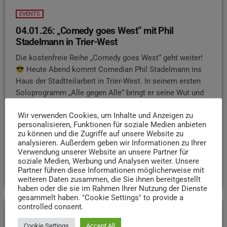
EVENTS
04.01.26: „Comedy goes West“ mit Phil
Stadelmann in Trier-West
Die kostenfreie Reihe „Comedy goes West“ geht weiter!
Heute Abend kommt Comedian Phil Stadelmann ins
Haus der Stadtteilarbeit in Trier-West. In seinem ersten
Soloprogramm „Alle gegen Alle“ bringt er seine Wut und
Frustration über die moderne Gesellschaft auf die Bühne.
Wir verwenden Cookies, um Inhalte und Anzeigen zu
Dabei geht es um alles, was uns im Alltag begegnet: die
personalisieren, Funktionen für soziale Medien anbieten
mediale Verdummung, das alltägliche Leid, das wir
zu können und die Zugriffe auf unsere Website zu
ertragen – und die bittere Erkenntnis, dass wir am Ende
analysieren. Außerdem geben wir Informationen zu Ihrer
des Tages nicht viel besser sind. Los geht‘s ab 19 Uhr, […]
Verwendung unserer Website an unsere Partner für
soziale Medien, Werbung und Analysen weiter. Unsere
today
4. JANUAR 2026
26
Partner führen diese Informationen möglicherweise mit
weiteren Daten zusammen, die Sie ihnen bereitgestellt
haben oder die sie im Rahmen Ihrer Nutzung der Dienste
gesammelt haben. "Cookie Settings" to provide a
controlled consent.
insert_link
Cookie Settings
Accept All