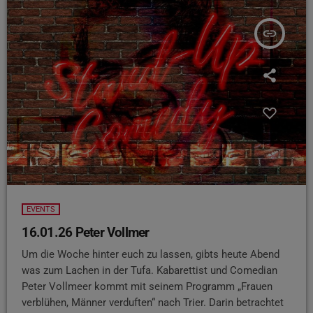
insert_link
EVENTS
16.01.26 Peter Vollmer
Um die Woche hinter euch zu lassen, gibts heute Abend
was zum Lachen in der Tufa. Kabarettist und Comedian
Peter Vollmeer kommt mit seinem Programm „Frauen
verblühen, Männer verduften“ nach Trier. Darin betrachtet