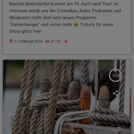
Bastian Bielendorfer kommt am 19. April nach Trier! Im
Interview verrät uns der Comedian, Autor, Podcaster und
Moderator mehr über sein neues Programm
"Gamechanger" und vieles mehr
Tickets für seine
Show gibt's hier!
today
5. FEBRUAR 2026
37
insert_link