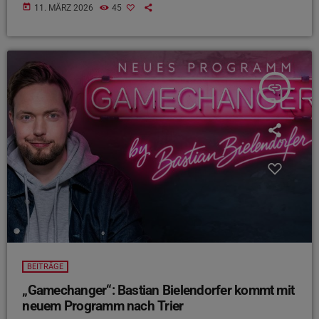
today
11. MÄRZ 2026
45
insert_link
BEITRÄGE
„Gamechanger“: Bastian Bielendorfer kommt mit
neuem Programm nach Trier