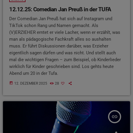
12.12.25: Comedian Jan Preuß in der TUFA
Der Comedian Jan Preuß hat sich auf Instagram und
TikTok schon Rang und Namen gemacht. Als
(V)ERZIEHER erntet er viele Lacher, wenn er erzählt, was
man als pädagogische Fachkraft alles so aushalten
muss. Er führt Diskussionen darüber, was Erzieher
eigentlich sagen dürfen und was nicht. Und stellt auch
mal die wichtigen Fragen – zum Beispiel, ob Kinderlieder
wirklich für Kinder geschrieben sind. Los gehts heute
Abend um 20 in der Tufa.
today
12. DEZEMBER 2025
28
insert_link