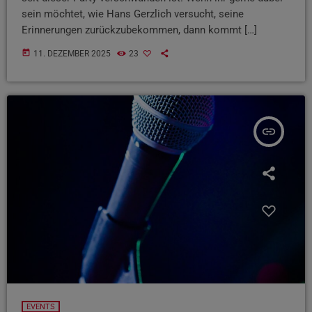
sein möchtet, wie Hans Gerzlich versucht, seine
Erinnerungen zurückzubekommen, dann kommt […]
today
11. DEZEMBER 2025
23
insert_link
EVENTS