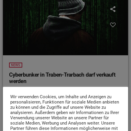
NEWS
Cyberbunker in Traben-Trarbach darf verkauft
werden
Der Cyberbunker in Traben-Trarbach darf verkauft werden.
Wir verwenden Cookies, um Inhalte und Anzeigen zu
Wie der Volksfreund zuerst berichtete, lehnte das
personalisieren, Funktionen für soziale Medien anbieten
Bundesverfassungsgericht eine entsprechende
zu können und die Zugriffe auf unsere Website zu
Beschwerde des ehemaligen Besitzers ab. Dieser hatte
analysieren. Außerdem geben wir Informationen zu Ihrer
von dem Bunker aus ein kriminelles Rechenzentrum
Verwendung unserer Website an unsere Partner für
soziale Medien, Werbung und Analysen weiter. Unsere
betrieben. Nachdem dies aufgeflogen war, hatte das
Partner führen diese Informationen möglicherweise mit
rheinland-pfälzische Landesamt für Steuern die Immobilie