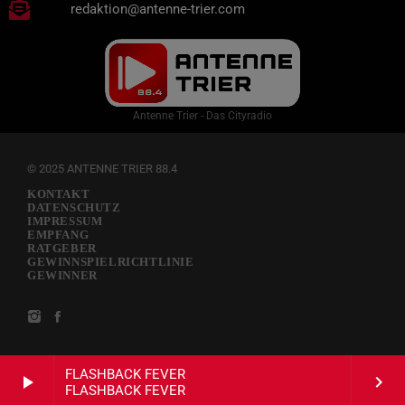
redaktion@antenne-trier.com
Antenne Trier - Das Cityradio
© 2025 ANTENNE TRIER 88.4
KONTAKT
DATENSCHUTZ
IMPRESSUM
EMPFANG
RATGEBER
GEWINNSPIELRICHTLINIE
GEWINNER
FLASHBACK FEVER
play_arrow
keyboard_arrow_right
FLASHBACK FEVER