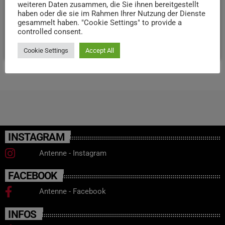
weiteren Daten zusammen, die Sie ihnen bereitgestellt
übernommen. Seitdem hatte der ehemalige Besitzer
haben oder die sie im Rahmen Ihrer Nutzung der Dienste
gesammelt haben. "Cookie Settings" to provide a
versucht, den Bunker zurückzubekommen.
controlled consent.
today
6. AUGUST 2024
29
Cookie Settings
Accept All
INSTAGRAM
Antenne - Instagram
FACEBOOK
Antenne - Facebook
INFOS