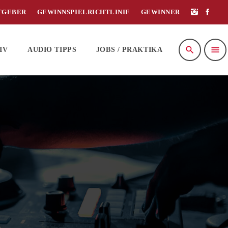
TGEBER
GEWINNSPIELRICHTLINIE
GEWINNER
search
menu
IV
AUDIO TIPPS
JOBS / PRAKTIKA