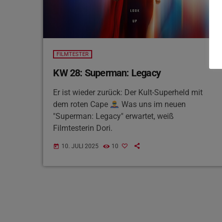
FILMTESTER
KW 28: Superman: Legacy
Er ist wieder zurück: Der Kult-Superheld mit
dem roten Cape
Was uns im neuen
"Superman: Legacy" erwartet, weiß
Filmtesterin Dori.
10. JULI 2025
10
today