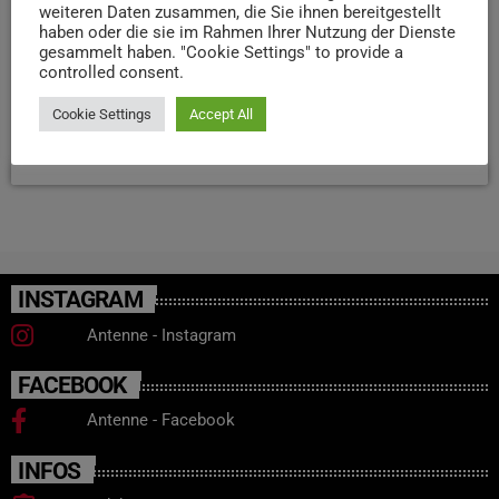
weiteren Daten zusammen, die Sie ihnen bereitgestellt
Verkehrsbehinderungen erwartet die Polizei nach eigenen
haben oder die sie im Rahmen Ihrer Nutzung der Dienste
Angaben nicht, es könnte aber zu kurzfristigen
gesammelt haben. "Cookie Settings" to provide a
controlled consent.
Sperrungen kommen. Die Veranstaltung beginnt um 17.30
Uhr und endet gegen 19.30 Uhr.
Cookie Settings
Accept All
today
18. FEBRUAR 2026
144
2
INSTAGRAM
Antenne - Instagram
FACEBOOK
Antenne - Facebook
INFOS