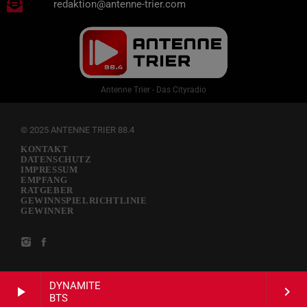
redaktion@antenne-trier.com
Antenne Trier - Das Cityradio
© 2025 ANTENNE TRIER 88.4
KONTAKT
DATENSCHUTZ
IMPRESSUM
EMPFANG
RATGEBER
GEWINNSPIELRICHTLINIE
GEWINNER
DYNAMITE
play_arrow
keyboard_arrow_right
BTS