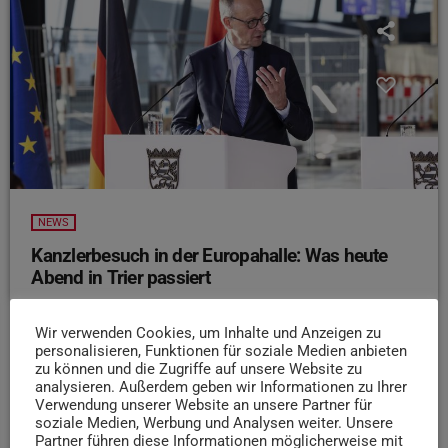
NEWS
Kanzlerbesuch in der Europahalle: Was heute
Abend in Trier passiert
Bundeskanzler Friedrich Merz kommt heute Abend zum
Politischen Aschermittwoch in die Europahalle Trier. Die
Wir verwenden Cookies, um Inhalte und Anzeigen zu
personalisieren, Funktionen für soziale Medien anbieten
Veranstaltung der CDU ist mit rund 1.000 geladenen
zu können und die Zugriffe auf unsere Website zu
Gästen geplant, spontane Besuche sind nicht möglich.
analysieren. Außerdem geben wir Informationen zu Ihrer
Für die Sicherheit sorgen das Bundeskriminalamt und die
Verwendung unserer Website an unsere Partner für
soziale Medien, Werbung und Analysen weiter. Unsere
Polizei, zudem ist eine Demonstration mit etwa 200
Partner führen diese Informationen möglicherweise mit
Teilnehmenden angemeldet. Größere