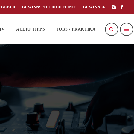
TGEBER
GEWINNSPIELRICHTLINIE
GEWINNER
search
menu
IV
AUDIO TIPPS
JOBS / PRAKTIKA