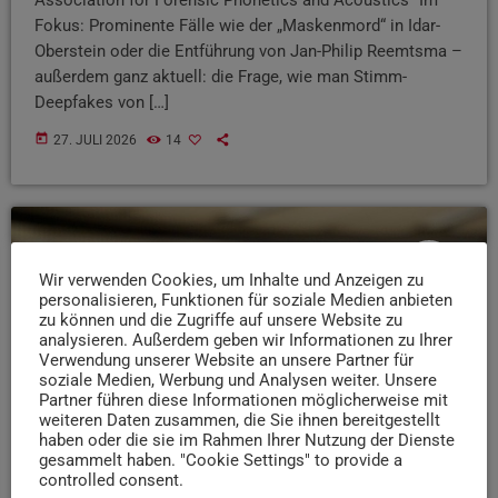
Fokus: Prominente Fälle wie der „Maskenmord“ in Idar-
Oberstein oder die Entführung von Jan-Philip Reemtsma –
außerdem ganz aktuell: die Frage, wie man Stimm-
Deepfakes von […]
today
27. JULI 2026
14
insert_link
Wir verwenden Cookies, um Inhalte und Anzeigen zu
personalisieren, Funktionen für soziale Medien anbieten
zu können und die Zugriffe auf unsere Website zu
analysieren. Außerdem geben wir Informationen zu Ihrer
Verwendung unserer Website an unsere Partner für
soziale Medien, Werbung und Analysen weiter. Unsere
Partner führen diese Informationen möglicherweise mit
weiteren Daten zusammen, die Sie ihnen bereitgestellt
haben oder die sie im Rahmen Ihrer Nutzung der Dienste
gesammelt haben. "Cookie Settings" to provide a
controlled consent.