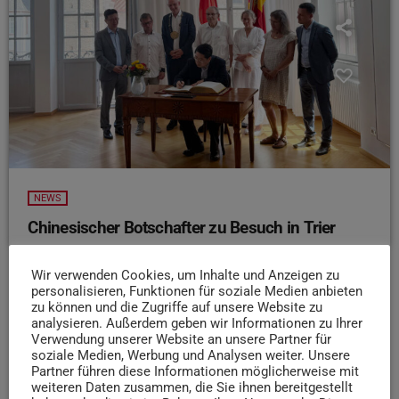
NEWS
Chinesischer Botschafter zu Besuch in Trier
Der chinesische Botschafter in Deutschland hat die Stadt
Wir verwenden Cookies, um Inhalte und Anzeigen zu
Trier besucht. Das teilt die Stadtverwaltung mit. Deng
personalisieren, Funktionen für soziale Medien anbieten
Hongbo wurde von Oberbürgermeister Wolfram Leibe im
zu können und die Zugriffe auf unsere Website zu
Rathaus empfangen und trug sich in das Goldene Buch
analysieren. Außerdem geben wir Informationen zu Ihrer
der Stadt ein. Beide betonten die Bedeutung des
Verwendung unserer Website an unsere Partner für
soziale Medien, Werbung und Analysen weiter. Unsere
persönlichen Austauschs und des Dialogs in politisch
Partner führen diese Informationen möglicherweise mit
schwierigen Zeiten. Im Anschluss besuchte der
weiteren Daten zusammen, die Sie ihnen bereitgestellt